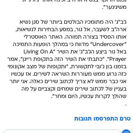
נכנס הרוקר בנשיא ארה"ב וכינה אותו "ג'ורג' וו.
משיגינער".
ג'ב"ג' היה מתומכיו הבולטים ביותר של סגן נשיא
ארה"ב לשעבר, אל גור, במסע הבחירות לנשיאות,
אותו הפסיד בצורה תמוהה. האתר האוסטרלי
"Undercover" מדווח כי במהלך הופעות התמיכה
באל גור ביצע הג'ב"ג' את השיר "Living On A
Prayer". "כתבתי את השיר הזה בתקופת רייגן", אמר
בזמנו בון ג'ובי לתקשורת, "ותקופות של מצב אקונומי
כזה גרוע ממש מעוררות השראה לשירים. אז עכשיו
אני כבר ממש לא צריך לכתוב שירים כאלה. אני יותר
בעניין של לכתוב שירים שמחים וקצביים על מה
שהולך לקרות עכשיו, היום ומחר".
.
טרם התפרסמו תגובות