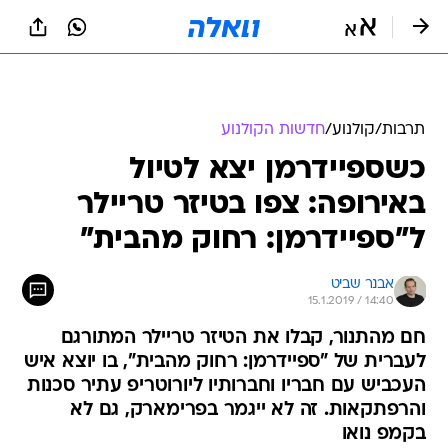
תרבות
/
קולנוע
/
חדשות הקולנוע
כשספיידרמן יצא לטיול
באירופה: צפו בטיזר טריילר
ל"ספיידרמן: רחוק מהבית"
אבנר שביט
15.1.2019 / 14:40
חם מהתנור, קבלו את הטיזר טריילר המתורגם
לעברית של "ספיידרמן: רחוק מהבית", בו יוצא איש
העכביש עם חבריו וחברותיו ליורוטריפ עתיר סכנות
והרפתקאות. זה לא ייגמר בפרימארק, גם לא
בקמפ נואו