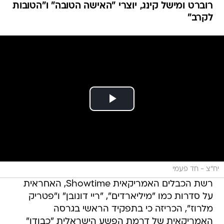
רוברט ומישל קינג, יוצרי "האישה הטובה" ו"הטובות
לקרב"
יח"צ - חד פעמי
רשת הכבלים האמריקאית Showtime, האחראית
על סדרות כמו "מיליארדים", "ריי דונובן" ו"פטריק
מלרוז", הכריזה כי בתפקיד הראשי בגרסה
האמריקאית של דרמת הפשע הישראלית "כבודו"