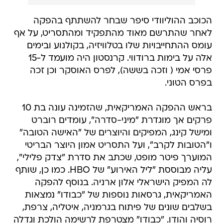
הכוכב ההוליוודי סיפר שבחר להשתתף בהפקה
לאחר שהתרשם מאוד מהתפקיד ומהתסריט, על אף
עומס ההתחייבויות שלו בטלוויזיה, בקולנוע ובימים
אלה על בימות ברודווי. קרנסטון היה מועמד ל-15
פרסי אמי ( וזכה בששה), לפרס האוסקר וכן זכה
בפרס הטוני.
בראש ההפקה האמריקאית, שהזמינה עונה בת 10
פרקים אך מוגדרת "מיני-סדרה", עומדים רוברט
ומישל קינג, המפיקים והיוצרים של "האישה הטובה"
ו"הטובות לקרב", ועל התסריט אמון היוצר הבריטי
המוערך פיטר מופט, שכתב את סדרת "צדק פלילי",
עליה מבוססת "ליל האירוע" של HBO. כמו כן, שותף
לה המפיק הישראלי אלון ארניה. בנוסף להפקה
האמריקאית, גרסאות נוספות של "כבודו" נמצאות
בשלבים שונים של פיתוח בגרמניה, איטליה, צרפת,
רוסיה והודו. "כבודו" מצטרפת לרשימה הולכת וגדלה