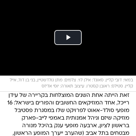
במאי: דובי קליין. סאונד: אילן לוי. צלמים: מתן גולדשטיין, בני בן דוד, אייל
קליין. סטילס: ראובן קסטרו. עיצוב תאורה: יוסי אדיזס
זאת הייתה אחת השנים המוצלחות בקריירה של עידן
רייכל, אחד המוזיקאים החשובים והפורים בישראל: 16
מופעי סולד-אאוט לפרויקט שלו במסגרת פסטיבל
מוזיקה שיזם וניהל אמנותית באמפי לייב-פארק
בראשון לציון, ארבעה מופעי ענק בהיכל מנורה
מבטחים בתל אביב (שהערב ייערך המופע הראשון,