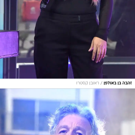
/
זהבה בן באולפן
ראובן קסטרו