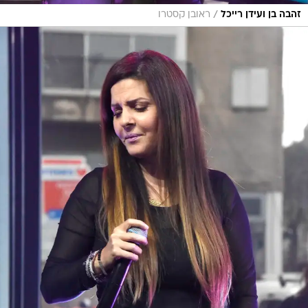
/
זהבה בן ועידן רייכל
ראובן קסטרו