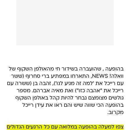
בהופעה , שהועברה בשידור חי מהאולפן השקוף של
וואלה! NEWS, התארחו במפתיע ברי סחרוף (ששר
עם רייכל את 'למה זה מגיע לנו'), זהבה בן (ששרה עם
רייכל את "אהבה כזו") ואת מאיה אברהם. מספר
גולשים מצומצם נבחר להיות קהל באולפן השקוף
בהופעה הכי שווה שיש והם ראו את עידן רייכל
מקרוב.
צפו למעלה בהופעה במלואה עם כל הרגעים הגדולים