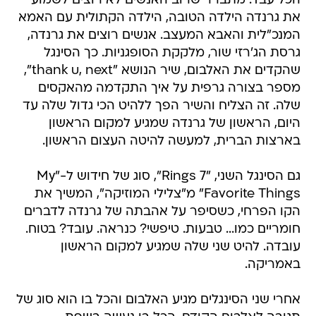
הכל עבד. מתברר שרוב האנשים לא רוצים לשמוע
את גרנדה הילדה הטובה, הילדה הקתולית עם האמא
המנכ"לית והאבא המעצב. אנשים רוצים את גרנדה,
גרסת הג'רזי שור, מלקקת הסופגניות. כך הסינגל
שהקדים את האלבום, שיר הנושא "thank u, next",
מספר בצורה גרפית על איך התקדמה מהאקסים
שלה. זה הצליח והשיר הפך ללהיט הכי גדול שלה עד
היום, הראשון של גרנדה שמגיע למקום הראשון
בארצות הברית, למעשה להיטה העצום הראשון.
גם הסינגל השני, "7 Rings", סוג של חידוש ל-"My
Favorite Things" מ"צלילי המוזיקה", המשיך את
הקו הפרחי, כשסיפר על אהבתה של גרנדה לדברים
חומריים כמו... טבעות. טיפשי? כנראה. עובד? בטוח.
עובדה. להיט שני שלה שמגיע למקום הראשון
באמריקה.
אחרי שני הסינגלים מגיע האלבום והכל בו הוא סוג של