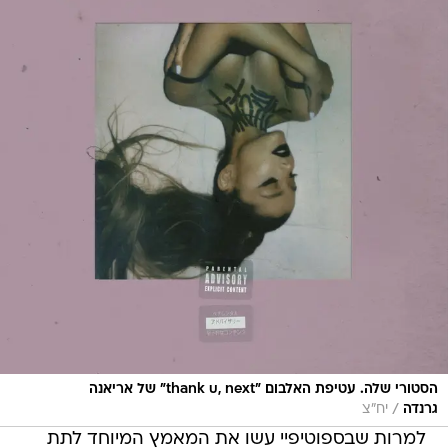
הסטורי שלה. עטיפת האלבום "thank u, next" של אריאנה
/
גרנדה
יח"צ
למרות שבספוטיפיי עשו את המאמץ המיוחד לתת