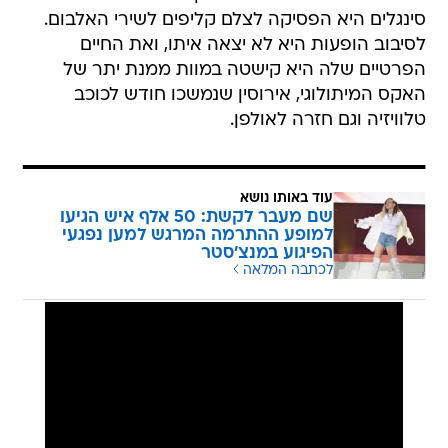
סינגלים היא הפסיקה לצלם קליפים לשירי האלבום.
לסיבוב הופעות היא לא יצאה איתו, ואת החיים
הפרטיים שלה היא קישטה במוות ממנת יתר של
האקס המיתולוגי, אירוסין שנמשכו חודש לכוכב
טלוויזיה וגם חזרה לאולפן.
עוד באותו נושא
שם מעבר לקשת: 50 אלף איש הגיעו
למופע ההתרמה המרגש למען נפגעי
הפיגוע במנצ'סטר
לכתבה המלאה