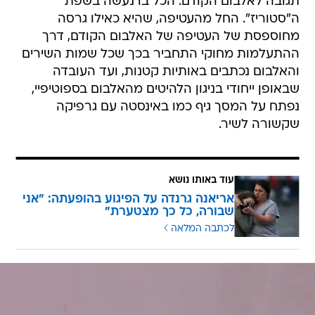
תגובה לאלבום הקודם. הכל בו נעשה בשפת
ה"סטוריז". החל מהעטיפה, שהיא כאילו גרסה
מחוספסת של העטיפה של האלבום הקודם, דרך
ההתעלמות מחוקי התחביר בכך שכל שמות השירים
והאלבום נכתבים באותיות קטנות, ועד העובדה
שבאופן ייחודי בניגון הלהיטים מהאלבום בספוטיפיי,
נפתח על המסך גיף כמו באינסטה עם גרפיקה
שקשורה לשיר.
עוד באותו נושא
אריאנה גרנדה על הפיגוע בהופעתה: "אני
שבורה, כל כך מצטערת"
לכתבה המלאה