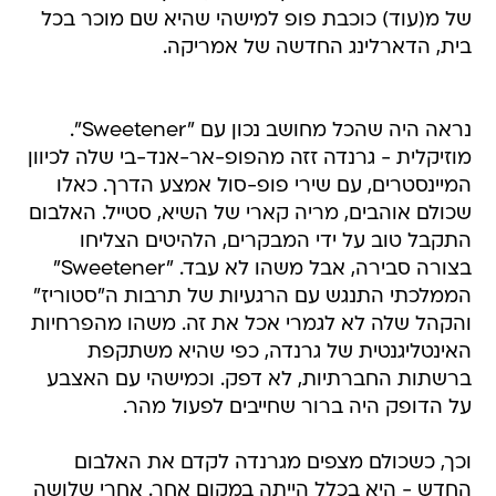
של מ(עוד) כוכבת פופ למישהי שהיא שם מוכר בכל
בית, הדארלינג החדשה של אמריקה.
נראה היה שהכל מחושב נכון עם "Sweetener".
מוזיקלית - גרנדה זזה מהפופ-אר-אנד-בי שלה לכיוון
המיינסטרים, עם שירי פופ-סול אמצע הדרך. כאלו
שכולם אוהבים, מריה קארי של השיא, סטייל. האלבום
התקבל טוב על ידי המבקרים, הלהיטים הצליחו
בצורה סבירה, אבל משהו לא עבד. "Sweetener"
הממלכתי התנגש עם הרגעיות של תרבות ה"סטוריז"
והקהל שלה לא לגמרי אכל את זה. משהו מהפרחיות
האינטליגנטית של גרנדה, כפי שהיא משתקפת
ברשתות החברתיות, לא דפק. וכמישהי עם האצבע
על הדופק היה ברור שחייבים לפעול מהר.
וכך, כשכולם מצפים מגרנדה לקדם את האלבום
החדש - היא בכלל הייתה במקום אחר. אחרי שלושה