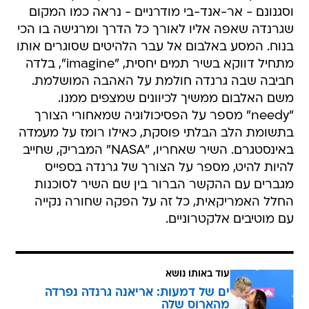
וסגנונם - אר-אנד-בי מודרניים - נראה כמו המקום
שגרנדה שאפה אליו לאורך כל הדרך ומרגישה בו הכי
בנוח. המסע באלבום אל עבר הלהיטים שסוגרים אותו
מתחיל דווקא בשיר תמים יחסית, "imagine", בלדה
חביבה שבה גרנדה חולמת על האהבה המושלמת.
משם האלבום ממשיך לכיוונים שמצפים ממנו.
"needy" מספר על הפסיכולוגיה שמאחורי הצורך
בתשומת הלב הבלתי פוסקת, כאילו רומז על מעמדה
באינסטגרם. השיר שאחריו, "NASA" המבריק, שחייב
להיות להיט, מספר על הצורך של גרנדה בספייס
מגברים עם ההקשר הברור בין שם השיר לסוכנות
החלל האמריקאית, כל זה על הפקה שחורה נקייה
עם מוטיבים אלקטרוניים.
עוד באותו נושא
ים של דמעות: אריאנה גרנדה נפרדה
מהארוס שלה