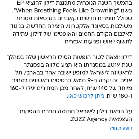
בהמשך השנה הנוכחית מתכננת דילון להוציא EP
בשם "When Breathing Feels Like Drowning",
שכולל חומרים חדשים וקאברים בגרסאות פסנתר
משולבות בסאונד אלקטרוני. היצירה החדשה, בניגוד
לאלבום הקודם החמים והאופטימי של דילון, עתידה
לחשוף ייאוש ופגיעות אכזרית.
דילון יוצאת לטור הופעות הסולו הראשון שלה במהלך
שנת 2019 במסגרתו היא תגיע מלווה בפסנתר
לראשונה לישראל למופע ישיבה אחד בבארבי, תל
אביב. זה יקרה ב-9 במאי, כרטיסים ראשונים במחיר
מיוחד של 140 ש"ח, לאחר מכן המחירים יעלו ל-160
ו-180 ש"ח.
ניתן לרכוש כאן
.
על הבאת דילון לישראל חתומה חברת ההפקות
העצמאית ZUZZ Agency.
הופעות חו"ל