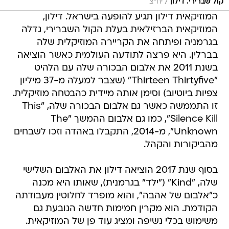
/
קול שברירי. דילון
יח"צ
המוזיקאית דילון תגיע להופעה בישראל. דילון,
המוזיקאית הברזילאית בעלת הקול השברירי, גדלה
בגרמניה ופיתחה את הקריירה המוזיקלית שלה
בברלין. היא פרצה לתודעה העולמית כאשר הוציאה
בשנת 2011 את אלבום הבכורה שלה עם הלהיט
"Thirteen Thirtyfive" (שצבר למעלה מ-37 מיליון
צפיות ביוטיוב) וסימן אותה מיידית כהבטחה מוזיקלית.
זו התממשה כאשר גם אלבום הבכורה שלה, "This
Silence Kill", כמו גם אלבום ההמשך "The
Unknown", מ-2014, התקבלו באהדה וזכו לשבחים
מהביקורות והקהל.
בסוף שנת 2017 הוציאה דילון את האלבום השלישי
שלה, "Kind" ("ילד" בגרמנית), שאותו היא מכנה
כ"אלבום של אהבה", והוא מופרד לחלוטין מעבודתה
הקודמת. הוא מקרין חמימות חדשה הנובעת גם
משימוש בכלי נשיפה ומציג עוד פן של המוזיקאית.