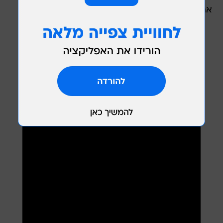
את 'טודו בום'. הם היו בכל מקום".
טודו בום עם ג'יי באלווין