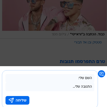
/
כבוד. הכתבה ב"וראייטי"
צילום מסך
סטטיק ובן אל תבורי
טרם התפרסמו תגובות