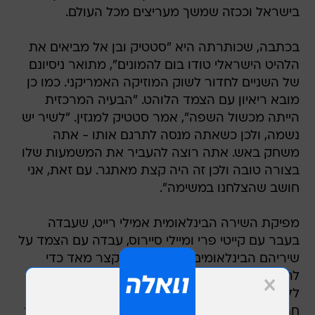
בישראל וככזה שמשך מעריצים מכל העולם.
בכתבה, שכותרתה היא "סטטיק ובן אל מביאים את
הלהיט הישראלי טודו בום להמונים", מתואר ניסיונם
של השניים לחדור לשוק המוזיקה האמריקני. כמו כן
מובא ריאיון עם הצמד הלוהט. "הבעיה המרכזית
הייתה מכשול השפה", אמר סטטיק למגזין. "לשיר יש
נשמה, ולכן כשאתה מנסה לתרגם אותו - אתה
משחק באש. אתה רוצה להעביר את המשמעות שלו
בצורה טובה ולכן זה היה קצת מאתגר. עם זאת, אני
חושב שהצלחנו במשימה".
מפיקת השירה הבינלאומית אמילי רייט, שעבדה
בעבר עם קייטי פרי ומיילי סיירוס, עבדה עם הצמד על
שיריהם הבינלאומים. "לקח לי זמן קצר מאד כדי
להבין שאני עובדת עם כוכבי רוק. הם לא מסוגלים
ללכת ברחוב מבלי שמישהו קופץ עליהם ומבקש
חתימה. הייתי הולכת ליד חוף הים ושומעת מכל עבר