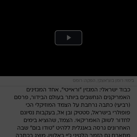
בימוי: רומן בוצ'אצקי, הפקה: רומס
כבוד ישראלי: המגזין "וראייטי", אחד המגזינים
האמריקנים הנחשבים ביותר בעולם הבידור, פרסם
(רביעי) כתבה נרחבת על הצמד המוזיקלי הכי
פופולרי בישראל, סטטיק ובן אל, בעקבות נסיונם
לחדור לשוק האמריקאי. הצמד, שהוציא בימים
האחרונים גרסה באנגלית ללהיט "טודו בום" שבה
מתארח גם הזמר הלטיני ג'יי באלווין, מוצג בכתבה