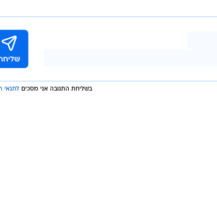
תי שבניגוד לאחרים - אין לי דרישה מסוימת לגבי מראה א
ן בעבר שונות מאוד זו מזו באופי ובמראה החיצוני. בסופו 
ל זאת, הדבר היחיד שביקשתי מהם הוא שהיא לא תהיה קיצונ
ת. אני בא ממשפחה מסורתית אבל אני גם ליברלי. שני
אחד. וזה מה שאני מחפש".
בשליחת התגובה אני מסכים
לתנאי ה