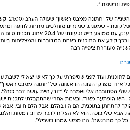
קרסו
ל 'חתונה
אלתי את עצמי אם אני מסוגל לעשות את זה גם כן ואם זה
נתי שמתחשק לי לעשות את זה. אמרתי לעצמי שהגיע הזמן
י שהחיים חולפים על פניי, ואני חצי-רדום. זו הייתה עבורי
וף-סוף ולצאת מהקופסה. פתחתי את האתר של 'חתונה מ
פית ונרשמתי".
דודו כהן, 36, עומד להשתתף בעונה השנייה של "חתונה ממב
י של קשת - שמפגיש שני זרים מוחלטים מתחת לחופה ומתע
את החיים שלהם לאחר מכן - ללהיט ענק, עם ממוצע רייטינג עונתי של 20.4 אחוז. ת
 24 אחוז רייטינג, ובכך קיבע את התוכנית כאחת המדוברות והמצליחות ביות
שנייה מעוררת ציפייה רבה.
גרם