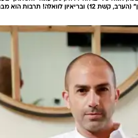
 מחתני "חתונה ממבט
ה משהו קיצוני. החיים חלפו על פניי, החלטתי לעש
משהו מחוץ לקופסה. אבא שלי בכה, אמא שלי צרחה": דודו, 36, עומד להשת
השנייה של "חתונה ממבט ראשון" (הערב, קשת 12) ובריאיון לוואלה! תרבות הו