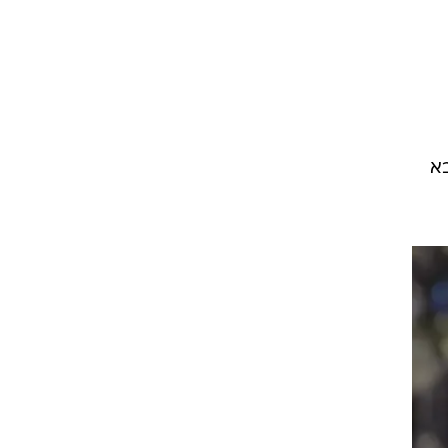
ם
תי
לי
בא