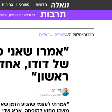
חדשות
ספורט
בחירות
תרבות
טלוויזיה
אירוויזיון
מוזי
חדשות הטלוויזיה
חדשו
ביקורת טלוויזיה
מוזי
צפייה ישירה
מוזי
טלוויזיה ישראלית
קשוב
טלוויזיה מחו"ל
קורד
סדרות מומלצות
קליפי
האח הגדול
הופע
תרבות
/
טלוויזיה
/
טלוויזיה ישראלית
"אמרו שאני פ