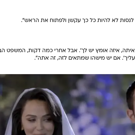
 לתוכנית ועוד לפני שסיפרתי על כך לאיש, יצא לי לשבת ע
של אחד מפרקי העונה הראשונה של 'חתונה ממבט ראשון'",
 שלי הסתובבה אלי ואמרה לי 'דודי, היית עושה דבר כזה?'.
ה'. היא הופתעה מאוד. ובאמת אחרי שהתקבלתי לתכנית ישב
לך להתחתן בתוכנית. הם היו בהלם, אבל הלם חיובי. אבא ש
ת אבא שלי בוכה. הוא לא הצליח לדבר מרוב דמעות והלם.
 כל כך מתרגשת'. הם ממש שמחו בשבילי".
 לנסות לא להיות כל כך עקשן ולפתוח את הראש".
 איתה, איזה אומץ יש לך'. אבל אחרי כמה דקות, המשפט ה
ליך'. אם יש מישהו שמתאים לזה, זה אתה".