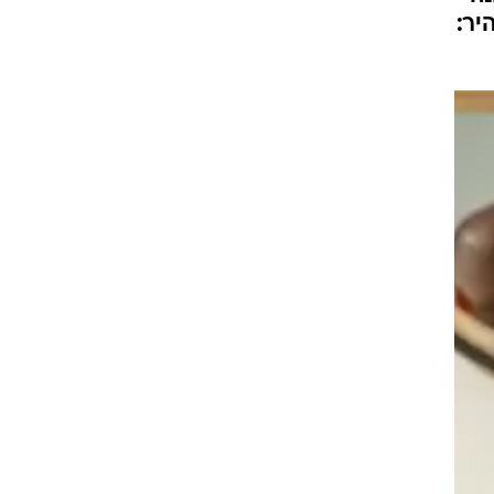
ות
תף בעונה
א מבהיר: