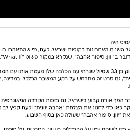
טיס היה
 השנים האחרונות בקופות ישראל. כעת, מי שהתאהבו בו יו
ב"יוון: סיפור אהבה", שנקרא במקור פשוט "What If".
פפקליאטיס עצמו גם מככב, בתור רווק בן 33 שטיול שגרתי עם הכלבה שלו מעמת אותו עם ה
וונית", גם סרט זה מתרחש על רקע המשבר הכלכלי במדינה, 
 הפך אורח קבוע בישראל, גם בזכות הקרבה הגיאוגרפית
קר כאן כדי לחגוג את הצלחת "אהבה יוונית" וכעת קפץ לביק
 "יוון: סיפור אהבה" שעולה כאן בסוף השבוע.
 כדי לשוחח עמו על ההבדלים בין שני הסרטים, על חיבתו