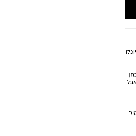
כלו
מבחן
אבל
ור