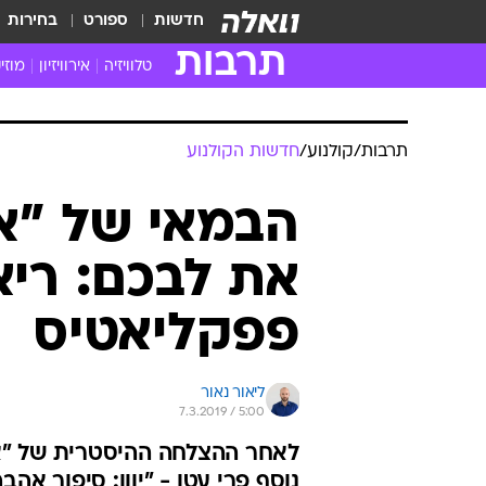
חדשות
ספורט
בחירות
תרבות
טלוויזיה
אירוויזיון
מוזי
חדשות הטלוויזיה
חדשו
ביקורת טלוויזיה
מוזי
תרבות
/
קולנוע
/
חדשות הקולנוע
צפייה ישירה
מוזי
טלוויזיה ישראלית
קשוב
הבמאי של "אה
טלוויזיה מחו"ל
קורד
את לבכם: ריא
סדרות מומלצות
קליפי
האח הגדול
הופע
פפקליאטיס
ליאור נאור
7.3.2019 / 5:00
לאחר ההצלחה ההיסטרית של "אה
נוסף פרי עטו - "יוון: סיפור אה