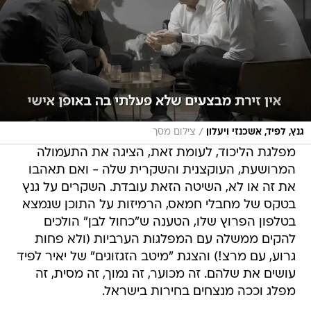
/
גנץ, לפיד, אשכנזי ויעלון
צילום מסך
מפלגת הליכוד, לעומת זאת, הציגה את התעמולה
המרושעת, העוקצנית והשקרית שלה - ואם תאהבו
את זה או לא, השיטה הזאת עובדת. השקרים על גנץ
בטקס של מחבלי חמאס, הרמיזות על התוכן שנמצא
בטלפון הפרוץ שלו, הטענה ש"כחול לבן" הולכים
להקים ממשלה עם המפלגות הערביות (ולא פחות
גרוע, עם מרצ!) והצגת "מיטב הזגזוגים" של יאיר לפיד
עושים את שלהם. זה מכוער, זה נמוך, זה מסית, זה
מפלג וככה מנצחים בחירות בישראל.