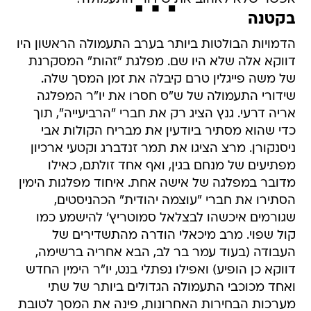
בקטנה
הדמויות הבולטות ביותר בערב התעמולה הראשון היו
דווקא אלה שלא היו שם. מפלגת "זהות" המסקרנת
של משה פייגלין טרם קיבלה את זמן המסך שלה.
שידורי התעמולה של ש"ס חסרו את יו"ר המפלגה
אריה דרעי. גנץ הציג רק את חברי "הרביעייה", תוך
כדי שהוא מסתיר ביודעין את מבריח הקולות אבי
ניסנקורן. מרצ הציגו את תמר זנדברג וקטעי ארכיון
מפתיעים של מנחם בגין, ואף אחד זולתם, כאילו
מדובר במפלגה של אישה אחת. איחוד מפלגות הימין
הסתירו את חברי "עוצמה יהודית" הכהניסטים,
שגורמים איכשהו לבצלאל סמוטריץ' להישמע כמו
קול שפוי. מרב מיכאלי הודרה מהתשדירים של
העבודה (בעוד עמר בר לב, הבא אחריה ברשימה,
דווקא כן הופיע) ואפילו נפתלי בנט, יו"ר הימין החדש
ואחד מכוכבי התעמולה הגדולים ביותר של שתי
מערכות הבחירות האחרונות, פינה את המסך לטובת