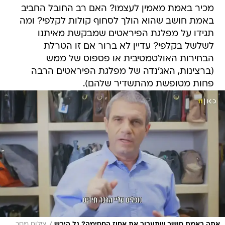
מכיר באמת מאמין לעצמו? האם רב החובל החביב
באמת חושב שהוא הולך לסחוף קולות לקלפי? ומה
תגידו על מפלגת הפיראטים שמבקשת מאיתנו
לשלשל בקלפי? עדיין לא ברור אם זו הטרלת
הבחירות האולטמטיבית או פספוס של ממש
(ברצינות, האג'נדה של מפלגת הפיראטים הרבה
פחות מטופשת מהתשדיר שלהם).
אתה באמת חושב שתעבור את אחוז החסימה? גל הירש
צילום מסך