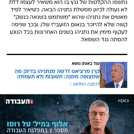
נחשפו ההקלטות של גנץ בו הוא משאיר לעצמו דלת
לא נעולה לכיוון ממשלת נתניהו הבאה. כשיאיר לפיד
מאשים את נתניהו שהוא "משתמש בשנאה כנשק"
קשה שלא להיזכר בנאום הזועבי'ז שלו, ובכך שניסה
לעקוף מימין את נתניהו בשנים האחרונות בכל הנוגע
להסתה נגד השמאל.
עוד באותו נושא
קרן מרציאנו דרשה מנתניהו בדיוק מה
שמצופה ממנה: תשובות ולא תעמולה
לכתבה המלאה