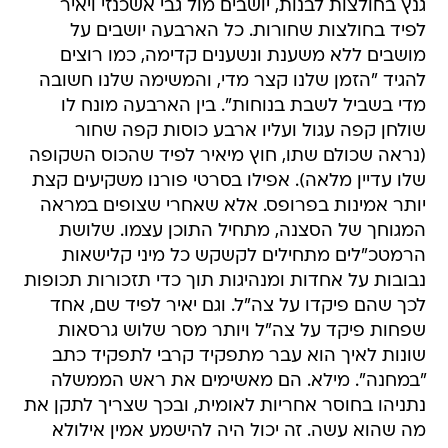
גנץ בחולצות לבנות, יושבים מול גבי אשכנזי ויאיר
לפיד בחולצות שחורות. כל הארבעה יושבים על
מושבים ללא משענת ונשענים קדימה, כמו רוצים
להגיד "הזמן שלנו קצר מדי, והמשימה שלנו חשובה
מדי בשביל לשבת בנוחות". בין הארבעה מונח לו
שולחן קפה עגול ועליו ארבע כוסות קפה שחור
(נראה שכולם שתו, חוץ מיאיר לפיד שהכוס השקופה
שלו עדיין מלאה). אפילו בסרטי פורנו משקיעים קצת
יותר אמינות בפרופס. אלא שאחרי שצופים במראה
המגוחך של הסצנה, מתחיל התוכן עצמו. שלושת
הרמטכ"לים מתחילים לקשקש כל מיני קלישאות
נבובות על אחדות ומנהיגות תוך כדי תזכורות תכופות
לכך שהם פיקדו על צה"ל. וגם יאיר לפיד שם, אחד
שפחות פיקד על צה"ל ויותר מסר שלוש גרסאות
שונות לאיך הוא עבר מתפקיד קרבי לתפקיד כתב
"במחנה". מילא. הם מאשימים את ראש הממשלה
נתניהו בחוסר אחריות לאומית, ובכך שצריך לתקן את
מה שהוא עשה. זה יכול היה להישמע אמין אילולא