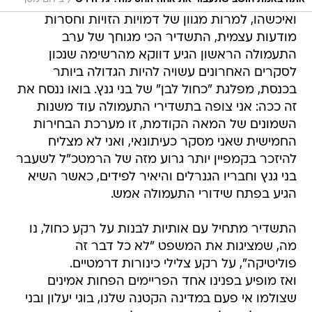
/
ואיכשהו, למרות מגוון של דמויות הזויות וחסרות
מודעות עצמית, התשדיר הכי מגוחך של ערב
התעמולה הראשון הגיע דווקא מהרשימה שנכון
לסקרים האחרונים עשויה להיות הגדולה ביותר
בכנסת, מפלגת "כחול לבן" של בני גנץ. בואו ננסח את
זה ככה: אני צופה בתשדירי התעמולה עוד משנות
השמונים של המאה הקודמת, זו מערכת הבחירות
החמישית שאני מסקר כעיתונאי, ואני לא מצליח
להיזכר בקמפיין יותר גרוע מזה של הרמטכ"ל לשעבר
בני גנץ וחבריו הגנרלים והיאיר לפידים, כאשר השיא
הגיע בפתח שידורי התעמולה אמש.
התשדיר מתחיל עם אותיות לבנות על רקע כחול, נו
מה, שמציגות את המשפט "לא כל דבר זה
פוליטיקה", על רקע צלילי כינורות דרמטיים.
ואז מופיע בפנינו אחד הפריימים הפחות אמינים
שצולמו אי פעם במדינה הקטנה שלנו, בוגי יעלון ובני