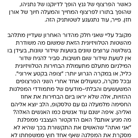
כאשר הפרצוף של גנץ הופך לדיוקנו של נתניהו,
שהופך בתורו לפרצוף המחייך והמעלה חיוך של אורן
חזן. פייר, עוד נתגעגע לשטותניק הזה.
מקובל עליי שאני חלק מהדור האחרון שעדיין מתלהב
מהשטות הטלוויזיונית הזאת שמשום מה משודרת
בשלושה ערוצים שונים בשעות שידור שונות, בעידן בו
אין לשעת שידור שום חשיבות. סביר להניח שדור
המילניום מתעלם מתעמולת הבחירות הטלוויזיונית
כליל, או במקרה הגרוע יותר: "צופה בקטע אירוני".
ובכל מקרה, כשעולים אחד אחרי השני הפרצופים
המשעשעים והבלתי-מודעים של מתמודדי המפלגות
ההזויות, אלה שלא יראו ביום הבחירות את אחוז
החסימה מלמעלה גם עם טלסקופ, הלב יוצא אליהם
ואליהן. איפה ישנם עוד אנשים כמו האנשים האלה?
מה מניע אותם? האם הדוקטור העצבני ממפלגת
"אני ואתה" שהאשים את התקשורת בכך שהיא לא
מסקרת את המפלגה שאף אחד חוץ ממשפחתו לא