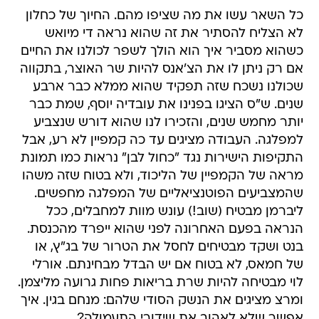
כל השאר עשו את מה שציפו מהם. החיוך של כחלון
לא הצליח להסתיר את זה שהוא נראה די מיואש
כשהוא מסביר איך הוא הולך לשפר לכולנו את החיים
אם רק ניתן לו את הצ'אנס להיות שר האוצר, בתקווה
שכולנו נשכח שזה תפקיד שהוא ממלא כבר ארבע
שנים. ש"ס הציגו בפנינו את עובדיה יוסף, שמת כבר
יותר מחמש שנים, והזכירו לנו שהוא דורש שנצביע
למפלגה. העבודה מציגים עד כה קמפיין לא רע, אבל
התקיפות הישירות נגד "כחול לבן" נראות כמו תמונת
מראה של הקמפיין של הליכוד, ולא בטוח שזה משהו
שהמצביעים הפוטנציאליים של המפלגה מחפשים.
ליברמן מבטיח (שוב!) עונש מוות למחבלים, ככל
הנראה בפעם האחרונה לפני שהוא ייפרד מהכנסת.
בנט ושקד מבטיחים לחסל את הטרור של בג"ץ, או
של חמאס, לא בטוח אם יש הבדל מבחינתם. אורלי
לוי מבטיחה להיות שרת בריאות פחות גרועה מליצמן.
ומרצ מציגים את הנשק הסודי שלהם: מנחם בגין. איך
אפשר שלא לאהוב את שידורי התעמולה?