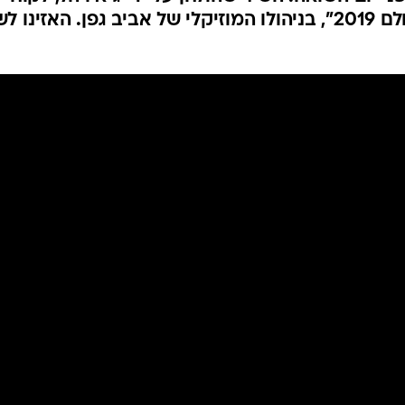
מתוך הפרויקט המוזיקלי "שם עולם 2019", בניהולו המוזיקלי של אביב גפן. האזינו 