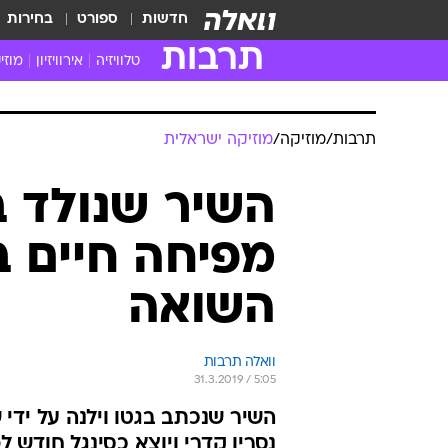
חדשות
ספורט
בחירות
תרבות
טלוויזיה
אירוויזיון
מוזי
חדשות הטלוויזיה
חדשו
ביקורת טלוויזיה
מוזי
תרבות
/
מוזיקה
/
מוזיקה ישראלית
צפייה ישירה
מוזי
טלוויזיה ישראלית
קשוב
השיר שנולד בג
טלוויזיה מחו"ל
קורד
מפיחה חיים 
סדרות מומלצות
קליפי
האח הגדול
הופע
השואה
וואלה תרבות
31.3.2019 / 5:05
השיר שנכתב בגטו וילנה על ידי 
נסרין קדרי ויוצא כסינגל חודש לפ