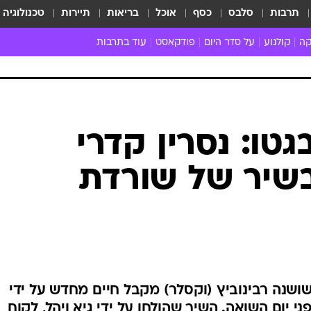
תרבות
סלבס
כסף
אוכל
בריאות
תיירות
טכנולוגיה
קה
קולנוע
על סדר היום
פודקאסט
עוד בתרבות
ת המוזיקה
מדיה
ביקורת סרטים
ספרות
ביקורת ספ
קה ישראלית
חדשות הקולנוע
במה
תיאטרון
חדשות הס
קה לועזית
טריילרים
אמנות
פרק ראשון
 מאוד
פרינג'
טו: נסרין קדרי
רוי
הופעות חיות
בשיר של שורדת
ם וסינגלים
חמש המלצות - ואזהרה
ות חיות
כל הכתבות
30 שנה לחברים
כתבו לנו
שושנה רבינוביץ (וקסלר) מקבל חיים מחדש על ידי
ני יום השואה. השיר שהולחן על ידי גיא ויהל, לקוח