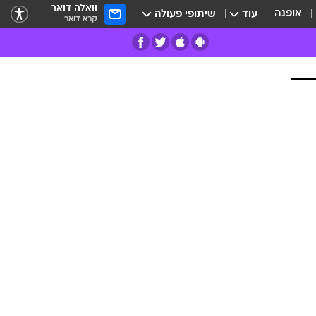
וואלה דואר
אופנה
עוד
שיתופי פעולה
קרא דואר
רים
פרות