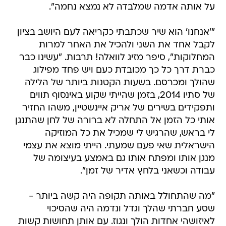
על אותה אדמה שמלבדה לא נמצא נחמה".
"'אנחנו' הוא שיר שכתבתי כקריאה לעם היושב בציון
לקבל אחד את השני ולהכיל את האחר למרות
המחלוקות", סיפר מזיג לוואלה! תרבות. "עשינו כבר
כברת דרך כל כך מכובדת כעם ויש פחד מפילוג
שהולך ומכרסם. בשעות הקטנות ביותר של הלילה
של סתיו 2014, בזמן שהייתי שקוע באינסוף תווים
ותפקידים בשירים של אריק איינשטיין, משהו החזיר
אותי כל הזמן אל התחלה לא ברורה של לחן שהתנגן
לי בראש, שהרגיש לי שמכיל את כל המוזיקה
הישראלית שאי פעם שמעתי. הייתי מוצא את עצמי
מנגן אותו ומפתח אותו גם באמצע בעיצומה של
עבודה וכשאני בלחץ אדיר של זמן".
"מה שהתחולל באותה תקופה היה קשה ביותר -
שסע חברתי שהלך וגדל ונדמה היה שהסיכוי
לאיזושהי אחדות הולך ונגוז. עם אותן תחושות קשות