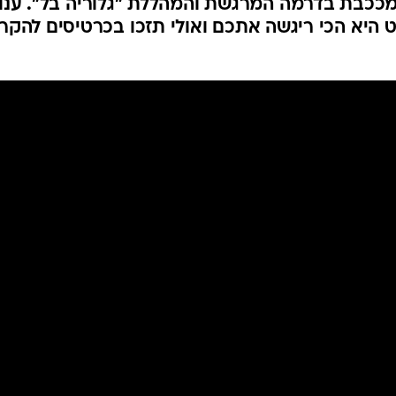
מככבת בדרמה המרגשת והמהללת "גלוריה בל". ענו
ט היא הכי ריגשה אתכם ואולי תזכו בכרטיסים להקר