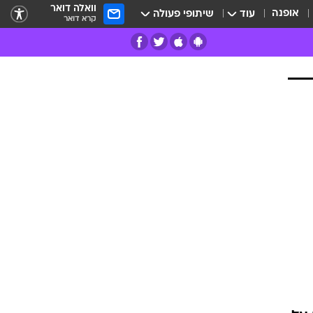
וואלה דואר
אופנה
עוד
שיתופי פעולה
קרא דואר
רים
פרות