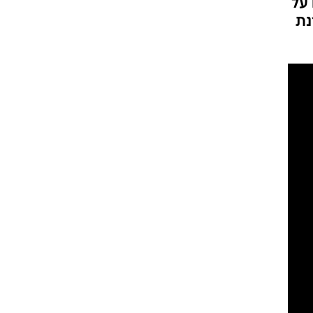
 על
נת