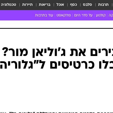
תרבות
סלבס
כסף
אוכל
בריאות
תיירות
טכנולוגיה
קה
קולנוע
על סדר היום
פודקאסט
עוד בתרבות
ת המוזיקה
מדיה
ביקורת סרטים
ספרות
ביקורת ספ
קה ישראלית
חדשות הקולנוע
במה
תיאטרון
חדשות הס
קה לועזית
טריילרים
אמנות
פרק ראשון
 מאוד
פרינג'
ים את ג'וליאן מור?
רוי
הופעות חיות
לו כרטיסים ל"גלוריה
ם וסינגלים
חמש המלצות - ואזהרה
ות חיות
כל הכתבות
30 שנה לחברים
כתבו לנו