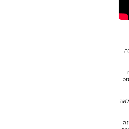
,
ה
סס
לאה
נה