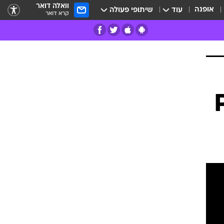
וואלה דואר
אופנה
עוד
שיתופי פעולה
קרא דואר
רים
פרות