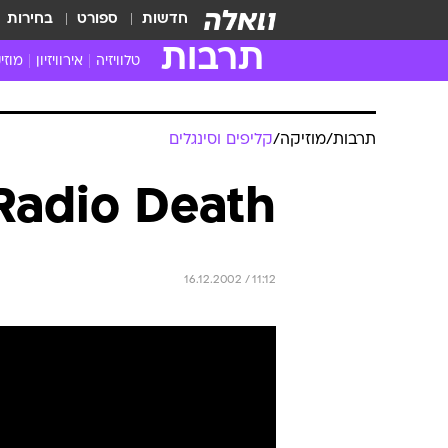
חדשות
ספורט
בחירות
תרבות
טלוויזיה
אירוויזיון
מוזי
חדשות הטלוויזיה
חדשו
ביקורת טלוויזיה
מוזי
תרבות
/
מוזיקה
/
קליפים וסינגלים
צפייה ישירה
מוזי
טלוויזיה ישראלית
קשוב
 Radio Death
טלוויזיה מחו"ל
קורד
סדרות מומלצות
קליפי
האח הגדול
הופע
16.12.2002 / 11:12