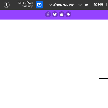
וואלה דואר
אופנה
עוד
שיתופי פעולה
קרא דואר
רים
פרות