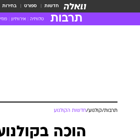
חדשות
ספורט
בחירות
תרבות
טלוויזיה
אירוויזיון
מוזי
חדשות הטלוויזיה
חדשו
ביקורת טלוויזיה
מוזי
צפייה ישירה
מוזי
טלוויזיה ישראלית
קשוב
טלוויזיה מחו"ל
קורד
סדרות מומלצות
קליפי
האח הגדול
הופע
תרבות
/
קולנוע
/
חדשות הקולנוע
הוכה בקולנוע