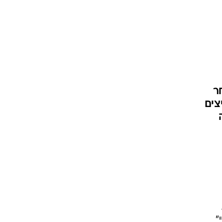
ר
צים
"