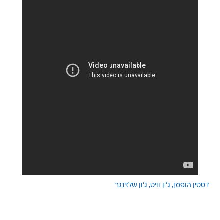
דסטין הופמן
ג'ון וויט
ג'ון שלזינגר