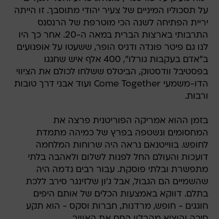
על תסכוליו המיניים של צעיר יהודי מתוסבך. זו הייתה
יריית הפתיחה לשנה הכי מוטרפת של הרנסנס
התרבותי בארצות הברית במאה ה-20. אחר כך היו
לנו גם פיטר פונדה ודניס הופר, ששעטו על אופנועים
ב"אדם בעקבות גורלו", 400 אלף איש שחגגו
בפסטיבל וודסטוק, הביטלס ששלחו לכולם את הציווי
הדו-משמעי Come Together ועוד אבני דרך טובות
ורבות.
בזמן ההוא אמריקה הפוריטנית פרצה את
המחסומים ונשטפה בפרץ של כמיהה מתמדת
לחופש. בווייטנאם נראה היה שרוחות המלחמה
דועכות והעולם החל לפנות לשלום ולאהבה בלתי
מתפשרת ובלתי פוסקת. עבור רבים נדמה היה
שהשמיים הם הגבול, אבל ג'ון שלזינגר סירב ללכת
בתלם. דווקא באמצעות הכלים של אותם היפים
חוגגים - חופש, מרדנות, חברות וסקס - הוא תקע
סיכה והוציא מהבלון החם את האוויר.