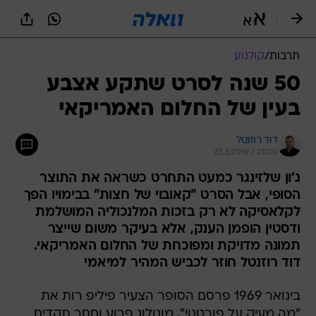
תרבות
/
קולנוע
50 שנה לסרט שתקע אצבע
בעין של החלום האמריקאי
דוד רוזנטל
23.5.2019 / 21:00
ג'ון שלזינגר כמעט התחרט כשראה את התוצר
הסופי, אבל הסרט "קאובוי של חצות" בבימויו הפך
לקלאסיקה לא רק בזכות המלנכוליה המושלמת
ודסטין הופמן הענק, אלא בעיקר משום שייצר
תמונה מדויקת ומפוכחת של החלום האמריקאי.
דוד רוזנטל חוזר לכביש המהיר למיאמי
בינואר 1969 פרסם הסופר הצעיר פיליפ רות את
"מה מעיק על פורטנוי", מונולוג פרוע וחסר תקדים