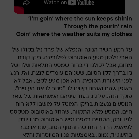
I'm goin' where the sun keeps shinin'
Through the pourin' rain
Goin' where the weather suits my clothes
על רקע השיר הנוגה והנפלא של פרד ניל בקולו של
הארי נילסון מגיע האוטובוס לפלורידה. ריקו קודח
מחום, אבל לכולנו די ברור שמסע התלאות שלו ושל
ג'ו בדרך לקו הסיום, ששניהם עומדים לנצח. ואז, רגע
לפני הישורת הסופית, הוא אכן מגיע לקצו, אבל לא
באופן שהם ואנחנו קיווינו לו. "סגור לו את העיניים",
פוקד הנהג על ג'ו, בעוד עיניהם המשתאות של שאר
הנוסעים ננעצות בריקו המוטל על מושבו ללא רוח
חיים. המסע מלא התקווה, שהחל באוטובוס מטקסס
לניו יורק, הסתיים במפח נפש באוטובוס מניו יורק
למיאמי. הדרך החדשה והסוף הטוב, שנראו כבר
בהישג יד, נמוגו. באמצעות פניו המיוסרות והלא