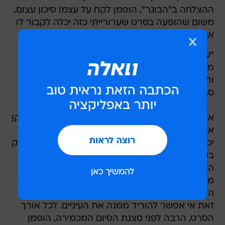
ההצלחה ב"הבוגר", הופמן לקח על עצמו סיכון עצום,
משום שהופעה בסרט שערורייתי כזה יכלה לקבור לו
את הקריירה. הלחץ שהופעל עליו לסרב היה גדול.
"עשיתי אותך כוכב, אתה לא יכול לקחת תפקיד
מכוער כזה", הפציר בו במאי "הבוגר" מייק ניקולס,
והוכיח-שאל בנימה מאשימה "למה אתה עושה
סבוטאז'?"
אבל הופמן לא עשה סבוטאז'. הוא ראה בעצמו שחקן
אופי והלך עם האמת שלו בימים שבהם שחקנים עוד
יכלו ללכת עם האמת שלהם. בשלב מסוים הוא פקפק
בעצמו, כמעט הסכים עם ניקולס וחשב שהבחירה
הזאת אכן תחסל לו את הסיכוי לקבל תפקידים
משמעותיים בעתיד, אבל ההימור השתלם לו ולכולנו.
הדמות של ריקו/ראטסו אכן דוחה ומכוערת, ובכל
זאת אי אפשר להוריד ממנה את העיניים. לכל אורך
הסרט, הרבה לפני סצנת הסיום המכמירה, הופמן