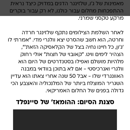
מאמינות של ג'ו, שלזינגר הדגים במדויק כיצד נראית
ההתפכחות מחלום עבור כולנו, לא רק עבור בוקרים
מרקע טקסני שמרני.
לאחר השלמת הצילומים נתקף שלזינגר חרדה
וחרטה, הוא חשב שהסרט יצא וולגרי מדי. "אמרתי לו
'ג'ון, כל חיינו נחיה בצל של הקלאסיקה הזאת'",
הצהיר לימים וויט. "קאובוי של חצות" אולי רחוק
מלהיות מושלם ואפילו בסטנדרטים של היום הוא
וולגרי ואנרכיסטי - אם לא בתוכן בוודאי במבנה
האוונגרדי שלו - אבל 50 שנה אחרי צאתו הוא עדיין
השגריר המוצלח ביותר של המלנכוליה והאצבע הכי
גדולה בפנים של החלום האמריקאי.
סצנת הסיום: ההומאז' של סיינפלד