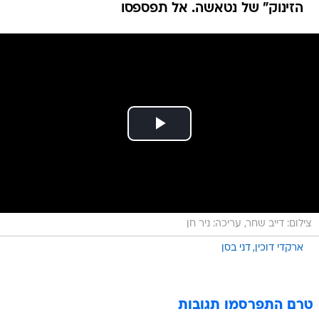
הזינוק" של נטאשה. אל תפספסו
צילום: דייב שחר, עריכה: ניר חן
ארקדי דוכין
דני בסן
טרם התפרסמו תגובות