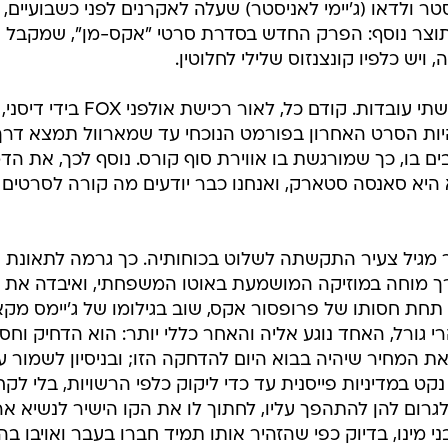
ה, .
משחקי הכס" כוללת כבר רשימה נאה של כישלונות מפוארים
סטר ולדאו (ג'יימי לאניסטר) שעלה לאקרנים לפני כשבועיים,
תוצר נוסף: הפרק החדש בסדרת סרטי "אקס-מן", שמקבל 
יש כלפיו קונצנזוס שלילי לחלוטין.
כל זה לא כל כך מפתיע, בהתחשב בשתי עובדות. קודם כל, לאור רכישת אולפני FOX בידי דיסני,
יות הסרט האחרון בפורמט הנוכחי עד שמארוול תמצא דרך
בו, כך שמורגשת בו אווירת סוף קורס. נוסף לכך, את הד
 היא סאנסה סטארק, ואנחנו כבר יודעים מה קורה לסרטים