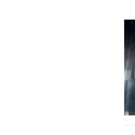
וי,
ם
ל
חת
רצות
וה,