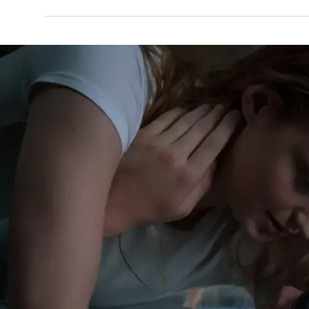
אופן כללי לא מזיק. הוא קולח וקוהרנטי, ואין בו רגעים
ל מדובר בתוצר ירוד ביותר, שעשוי ברמה נמוכה, ויותר מא
יה גנריים לבני הנעורים מסוגם של "מפוצלים" וכדומה.
 נושא
עצר: ראיון עם ג'יימס מקאבוי ומייקל פאסבנדר,
אקס-מן: ההתחלה"
מלאה