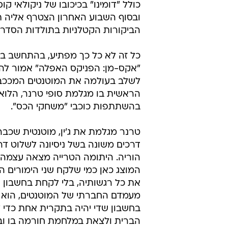
/
דירוג כוכבים לסרטים - 2 כוכבים
עיבוד תמונ
רשימת הסרטים בכיכובם של בוגרי "
כולל "דומינו" בכיכובו של ניקולאי קו
ובסוף השבוע האחרון הצטרף אליה 
הביקורות הקטלניות בתולדות הסדרה, ו
"אקס-מן: הפניקס האפלה" אמור לה
לשלב בעולמה את המוטנטים המככבים 
הראשית בו מגלמת סופי טרנר, הלוא
בהשתתפות כוכבי "משחקי הכס".