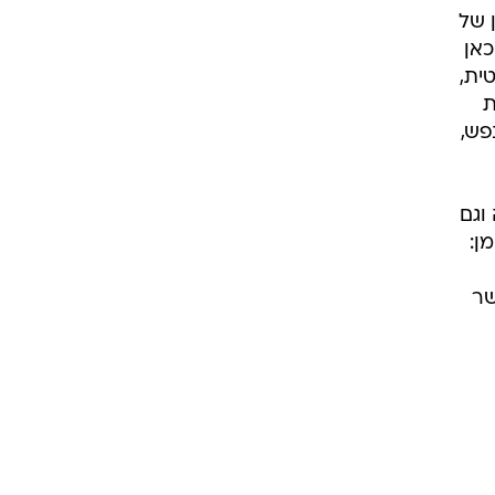
 של
כאן
ית,
ת
פש,
וגם
ן: