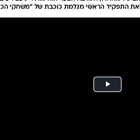
סיומת נחותה לסדרה
 להיות הפרק האחרון בשלב זה בסדרת הסרטים, עד
ב של מארוול, ולמרבה הצער הוא מותיר טעם רע ב
את התפקיד הראשי מגלמת כוכבת של "משחקי הכס