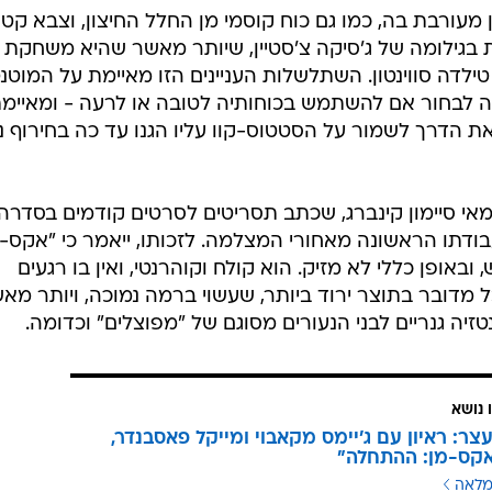
ם
ן מעורבת בה, כמו גם כוח קוסמי מן החלל החיצון, וצבא קטן
 בגילומה של ג'סיקה צ'סטיין, שיותר מאשר שהיא משחקת 
דה סווינטון. השתלשלות העניינים הזו מאיימת על המוטנט
ה לבחור אם להשתמש בכוחותיה לטובה או לרעה - ומאיימ
את הדרך לשמור על הסטטוס-קוו עליו הגנו עד כה בחירוף נ
אי סיימון קינברג, שכתב תסריטים לסרטים קודמים בסדרה 
בודתו הראשונה מאחורי המצלמה. לזכותו, ייאמר כי "אקס-מ