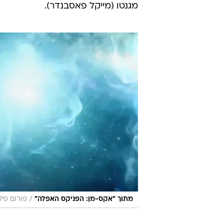
טרנר מגלמת את ג'ין, מוטנטית שכב
דרכים משונה בשל ניסיונה לשלוט ד
הוריה. היתומה הטרייה מצאה עצמה ת
המוצג כאן כמי שלקח שני הימורים הר
את כל רגשותיה, בלי לקחת בחשבון א
מעמדם החברתי של המוטנטים, הוא נק
בחשבון שדי יהיה בתקרית אחת כדי ל
הברית ולצאת במלחמת חורמה בו ובני 
מגנטו (מייקל פאסבנדר).