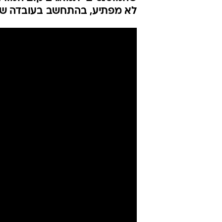
האפלה" הוא 
המצליחה
אבנר שביט
6.6.2019 / 22:05
"אקס-מן: הפניקס האפלה" אמור
שהמוטנטים יתמזגו ביקום המורח
לא מפתיע, בהתחשב בעובדה ש