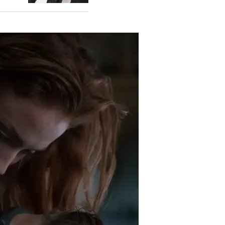
הפניקס האפלה" לא גורם לכאב ראש, וב
תמוהים או מביכים. עם זאת, בסך הכ
את סדרת "אקס-מן", מזכיר סרטי פנטז
עוד באותו
יורשי ה
כוכבי "
לכתבה ה