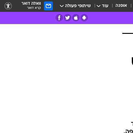
וואלה דואר
אופנה
עוד
שיתופי פעולה
קרא דואר
רים
פרות