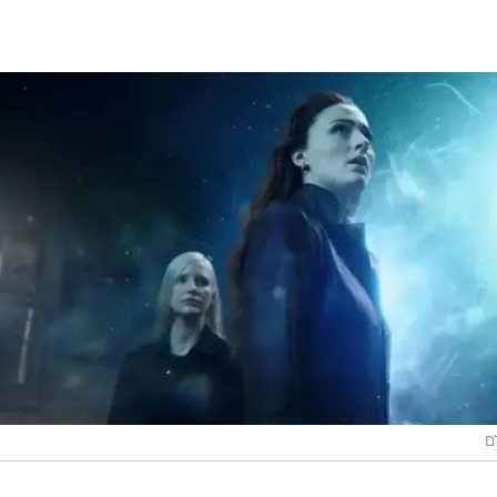
ר מגיל צעיר התקשתה לשלוט בכוחותיה. כך גרמה לתאונת
רך מוחה במוזיקה המושמעת באוטו המשפחתי, ואיבדה את
חת חסותו של פרופסור אקס, שוב בגילומו של ג'יימס מקאב
י גורל, האחד נוגע אליה והאחר כללי יותר: הוא הדחיק וחס
ת המחיר שיהיה בבוא היום להדחקה הזו; ובניסיון לשמור ע
ט במדיניות פייסנית עד כדי ליקוק כלפי הרשויות, בלי לק
גרום להן להתהפך עליו, לחתוך לו את הקו הישיר לנשיא א
מינו, בדיוק כפי שהזהיר אותו תמיד חברו בעבר ואויבו בהו