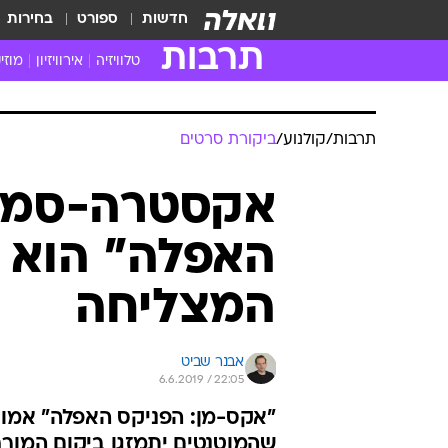
חדשות
ספורט
בחירות
תרבות
טלוויזיה
אירוויזיון
מוזי
חדשות הטלוויזיה
חדשו
ביקורת טלוויזיה
מוזי
צפייה ישירה
מוזי
טלוויזיה ישראלית
קשוב
טלוויזיה מחו"ל
קורד
סדרות מומלצות
קליפי
האח הגדול
הופע
תרבות
/
קולנוע
/
ביקורת סרטים
אקסטרה-סמול