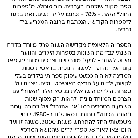
ספרי מקור שנכתבו בעברית. רוב מוחלט מ"ספרות
החול" הזאת - 78% - נכתבו על ידי נשים. זאת בניגוד
ל"ספרות הקודש", הנכתבת ברובה המכריע בידי
גברים.
הספרייה הלאומית מקדישה השנה פרק מיוחד בדו"ח
השנתי לבדיקת השונות בספרות הילדים והנוער
והיחס לאחר - לבעלי מוגבלויות וצרכים מיוחדים, מאז
קום המדינה ועד לעשור הנוכחי. בראשית שנות
המדינה לא היה כמעט עיסוק ספרותי בילדים בעלי
לקויות, ילדים על הרצף האוטיסטי ונכים. ניצנים של
ספרות הילדים הישראלית בנושא הילד "האחר" עם
הצרכים המיוחדים ניתן לראות רק מסוף שנות
השבעים בספרים כמו "אני אתגבר" של דבורה עומר
ו"הורד הכחול" שתורגם מאנגלית ב-1980. שינוי
משמעותי החל להתרחש משנת 2000. משנה זו ועד
היום יצאו לאור 78 ספרי ילדים שהנושא המרכזי
שלהם הוא ילדים עם לקויות פיזיות וקוגנטיביות. מגמת