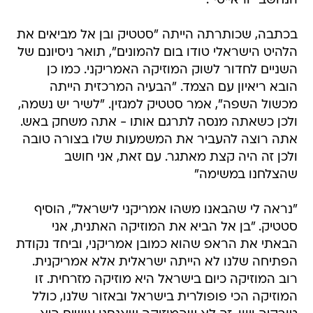
הנחשב "וראייטי".
בכתבה, שכותרתה הייתה "סטטיק ובן אל מביאים את
הלהיט הישראלי טודו בום להמונים", תואר ניסיונם של
השניים לחדור לשוק המוזיקה האמריקני. כמו כן
הובא ריאיון עם הצמד. "הבעיה המרכזית הייתה
מכשול השפה", אמר סטטיק למגזין. "לשיר יש נשמה,
ולכן כשאתה מנסה לתרגם אותו - אתה משחק באש.
אתה רוצה להעביר את המשמעות שלו בצורה טובה
ולכן זה היה קצת מאתגר. עם זאת, אני חושב
שהצלחנו במשימה"
"נראה לי שהבאנו משהו אמריקני לישראל", הוסיף
סטטיק. "בן אל הביא את המוזיקה האתנית, אני
הבאתי את הראפ שהוא כמובן אמריקני, וביחד נקודת
הפתיחה שלנו לא הייתה ישראלית אלא אמריקנית.
רוב המוזיקה כיום בישראל היא מוזיקה מזרחית. זו
המוזיקה הכי פופולרית בישראל ובאזור שלנו, כולל