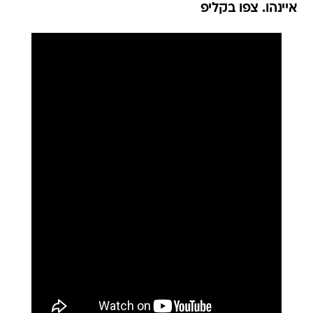
איינהו. צפו בקליפ