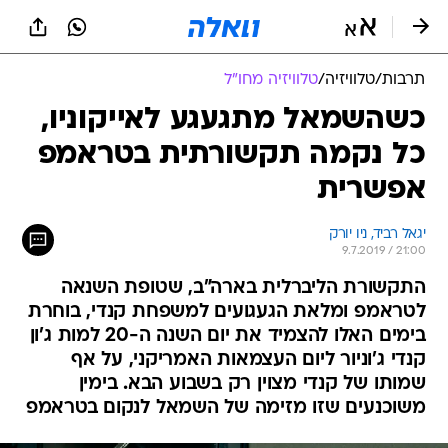
תרבות
/
טלוויזיה
/
טלוויזיה מחו"ל
כשהשמאל מתגעגע לאייקוניו,
כל נקמה תקשורתית בטראמפ
אפשרית
יגאל רביד, ניו יורק
9.7.2019 / 21:00
התקשורת הליברלית בארה"ב, שטופת השנאה
לטראמפ ומלאת הגעגועים למשפחת קנדי, בוחרת
בימים האלו להצמיד את יום השנה ה-20 למות ג'ון
קנדי ג'וניור ליום העצמאות האמריקני, על אף
שמותו של קנדי מצוין רק בשבוע הבא. בימין
משוכנעים שזו מזימה של השמאל לנקום בטראמפ