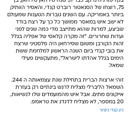
בקליפורניה נרקב כבר 51 שנה סירחאן סירחאן, בן
75, רוצחו של הסנאטור רוברט קנדי, והאסיר הוותיק
ביותר באמריקה. עם השנים גוברות הטענות שמעולם
לא ישב איש במאסר ממושך כל כך על רצח בודד
שביצע, למרות שהוא מתייצב מדי כמה שנים לפני
ועדות שחרורים. "זה מקרה קלאסי של אפליה בגלל
זהות הקורבן ומשום שסירחאן היה פלסטיני שרצח
את בובי קנדי ביום השנה הראשון למלחמת ששת
הימים בגלל אהדתו לישראל", מתעקשים פעילי
שמאל.
זוהי ארצות הברית בתחילת שנת עצמאותה ה 244.
השמאל הליברלי מצליח לרגש בינתיים רק בעזרת
אייקונים מתים. אבל איש מהמועמדים שלו לנשיאות,
20 במספר, לא מצליח לדגדג את טראמפ.
ג'ון קנדי ג'וניור