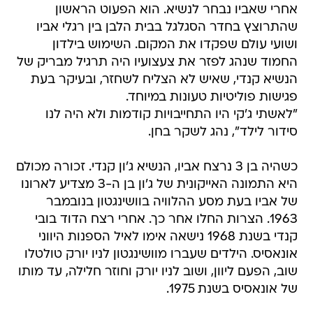
אחרי שאביו נבחר לנשיא. הוא הפעוט הראשון
שהתרוצץ בחדר הסגלגל בבית הלבן בין רגלי אביו
ושועי עולם שפקדו את המקום. השימוש בילדון
החמוד שנהג לפזר את צעצועיו היה תרגיל מבריק של
הנשיא קנדי, שאיש לא הצליח לשחזר, ובעיקר בעת
פגישות פוליטיות טעונות במיוחד.
"לאשתי ג'קי היו התחייבויות קודמות ולא היה לנו
סידור לילד", נהג לשקר בחן.
כשהיה בן 3 נרצח אביו, הנשיא ג'ון קנדי. זכורה מכולם
היא התמונה האייקונית של ג'ון בן ה-3 מצדיע לארונו
של אביו בעת מסע ההלוויה בוושינגטון בנובמבר
1963. הצרות החלו אחר כך. אחרי רצח הדוד בובי
קנדי בשנת 1968 נישאה אימו לאיל הספנות היווני
אונאסיס. הילדים שעברו מוושינגטון לניו יורק טולטלו
שוב, הפעם ליוון, ושוב לניו יורק וחוזר חלילה, עד מותו
של אונאסיס בשנת 1975.