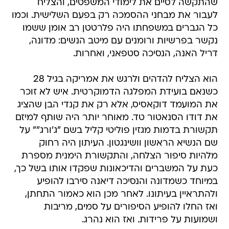
שהתקשה לסיים את לימודי המשפטים, והצליח
לעבור את מבחני ההסמכה רק בפעם השלישית. וכמו
כל הגברים במשפחתו היה פלרטטן רב אומן ששמו
נקשר בפרשיות ורומנים עם מיטב הנשים: מדונה,
דריל האנה, הנסיכה סטפאני, ואחרות.
הוא הצליח להדהים ולרגש את אמריקה בגיל 28
כשנאם בועידת המפלגה הדמוקרטית. איש לא זוכר
את המועמד דוקאסיס, אלא רק את קנדי הבן שהציג
את דודו הסנאטור טד. מאוחר יותר היה שותף למיזם
תקשורת בדמות מגזין פוליטי קליל בשם "ג'ורג"" על
שם הנשיא הראשון וושינגטון. העיתון היה רחוק
מלהיות סיפור הצלחה, והתקשורת הימנית מספרת
כעת על המשברים והדיכאונות שפקדו אותו בשל כך,
במיוחד כשמדונה והנסיכה דיאנה סירבו להופיע
ולהתראיין בעיתונו. לאחר מכן הוא כאמור התחתן,
ואז החלו להופיע הסיפורים על סמים, מריבות
ושמועות על פרידות. ואז הוא נהרג.