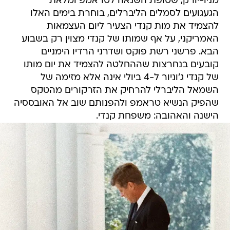
מניו-יורק, שטופת השנאה לטראמפ ומלאת
הגעגועים לסמלים הליברלים, בוחרת בימים האלו
להצמיד את מות קנדי הצעיר ליום העצמאות
האמריקני, על אף שמותו של קנדי מצוין רק בשבוע
הבא. פרשני רשת פוקס ושדרני הרדיו הימניים
קובעים בנחרצות שההחלטה להצמיד את יום מותו
של קנדי ג'וניור ל-4 ביולי אינה אלא מזימה של
השמאל הליברלי להרחיק את הזרקורים מהטקס
שהפיק הנשיא טראמפ ולהפנותם שוב אל האובססיה
הישנה והאהובה: משפחת קנדי.