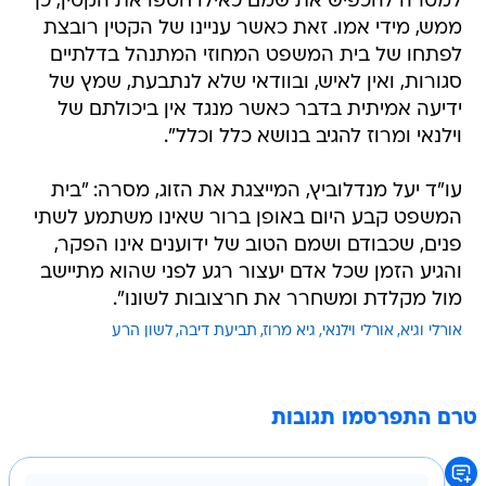
למטרה להכפיש את שמם כאילו חטפו את הקטין, כך
ממש, מידי אמו. זאת כאשר עניינו של הקטין רובצת
לפתחו של בית המשפט המחוזי המתנהל בדלתיים
סגורות, ואין לאיש, ובוודאי שלא לנתבעת, שמץ של
ידיעה אמיתית בדבר כאשר מנגד אין ביכולתם של
וילנאי ומרוז להגיב בנושא כלל וכלל".
עו"ד יעל מנדלוביץ, המייצגת את הזוג, מסרה: "בית
המשפט קבע היום באופן ברור שאינו משתמע לשתי
פנים, שכבודם ושמם הטוב של ידוענים אינו הפקר,
והגיע הזמן שכל אדם יעצור רגע לפני שהוא מתיישב
מול מקלדת ומשחרר את חרצובות לשונו".
אורלי וגיא
אורלי וילנאי
גיא מרוז
תביעת דיבה
לשון הרע
טרם התפרסמו תגובות