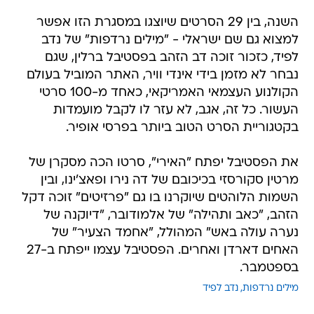
השנה, בין 29 הסרטים שיוצגו במסגרת הזו אפשר
למצוא גם שם ישראלי - "מילים נרדפות" של נדב
לפיד, כזכור זוכה דב הזהב בפסטיבל ברלין, שגם
נבחר לא מזמן בידי אינדי וויר, האתר המוביל בעולם
הקולנוע העצמאי האמריקאי, כאחד מ-100 סרטי
העשור. כל זה, אגב, לא עזר לו לקבל מועמדות
בקטגוריית הסרט הטוב ביותר בפרסי אופיר.
את הפסטיבל יפתח "האירי", סרטו הכה מסקרן של
מרטין סקורסזי בכיכובם של דה נירו ופאצ'ינו, ובין
השמות הלוהטים שיוקרנו בו גם "פרזיטים" זוכה דקל
הזהב, "כאב ותהילה" של אלמודובר, "דיוקנה של
נערה עולה באש" המהולל, "אחמד הצעיר" של
האחים דארדן ואחרים. הפסטיבל עצמו ייפתח ב-27
בספטמבר.
מילים נרדפות
נדב לפיד