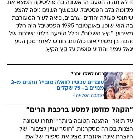
זו לא תהיה הפעם הראשונה בה פוליטיקה תמצא את
מקומה בלב הפסטיבל, שבמשך השנים ניסה להציג
שיתופי פעולה יהודים-ערביים, כיאה לעיר המעורבת
בה הוא שוכן. באוקטובר 1995 הפסטיבל היה חלק
מאירועי "קיץ השלום", וכלל הופעה בלתי נשכחת של
זהבה בן משירי אום כולתום. חודש לאחר מכן הגיע
יגאל עמיר והודיע סופית על קץ הקיץ.
בכוח לשלם יותר?
עוברים עכשיו לוואלה מובייל ונהנים מ-3
מנויים ב- 75 שקלים
לכתבה המלאה
"הקהל מוזמן למסע ברכבת הרים"
על תואר "ההצגה הטובה ביותר" יתחרו שמונה
הצגות בכורה מסקרנות. "חוסר עניין לציבור" של
היוצרת אינה איזנברג מציג את סיפורו של אמן