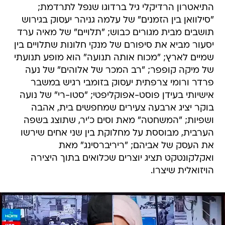
התיאטרון הרדיקלי גיל ברדוגו שנפל לתרדמת;
"סילוואן בין הזמנים" של עלמה גניהר יעסוק בגירוש
תושבים מבית מגורים כבוש; "תלויים" של מאיה ערד
יסעור מביא את סיפורם של מנקי חלונות שתלויים בין
שמיים לארץ; "מכוח אותה תנועה" הוא מופע תנועתי
של מיקה קופפר; "רב המכר של אלוהים" של נעה
פרדר ורומי צרפתית יעסוק בזומבי רגיש במשבר
אישיותי בעידן פוסט-אפוקליפטי; "סטו-רי" של נועה
בוקר יציג ארבעה צעירים שמחפשים בית, אהבה
ושפיות; "המשחטה" מאת וסים כ'יר, שתוצג בשפה
הערבית, מבוססת על מחלוקת בין שני אחים שירשו
את העסק של אביהם; "ריריברסינג" מאת
ואקלקונטקט תציג יוצרים שכלואים בתוך היצירה
הויזואלית שיצרו.