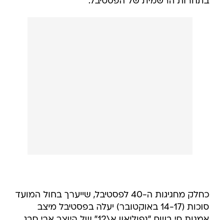
בתחרות הרשמית של הפסטיבל.
כחלק מחגיגות ה-40 לפסטיבל, שייערך בחול המועד
סוכות (14-17 באוקטובר) יעלה בפסטיבל מיצב
אמנות חי בשם "נפוליאון א\12" של היוצר אבי סבג,