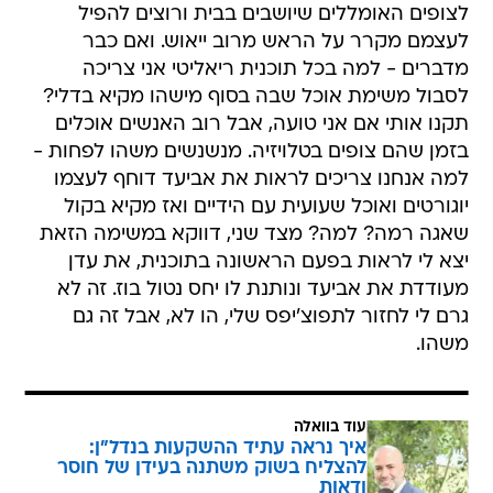
לצופים האומללים שיושבים בבית ורוצים להפיל
לעצמם מקרר על הראש מרוב ייאוש. ואם כבר
מדברים - למה בכל תוכנית ריאליטי אני צריכה
לסבול משימת אוכל שבה בסוף מישהו מקיא בדלי?
תקנו אותי אם אני טועה, אבל רוב האנשים אוכלים
בזמן שהם צופים בטלויזיה. מנשנשים משהו לפחות -
למה אנחנו צריכים לראות את אביעד דוחף לעצמו
יוגורטים ואוכל שעועית עם הידיים ואז מקיא בקול
שאגה רמה? למה? מצד שני, דווקא במשימה הזאת
יצא לי לראות בפעם הראשונה בתוכנית, את עדן
מעודדת את אביעד ונותנת לו יחס נטול בוז. זה לא
גרם לי לחזור לתפוצ'יפס שלי, הו לא, אבל זה גם
משהו.
עוד בוואלה
איך נראה עתיד ההשקעות בנדל"ן:
להצליח בשוק משתנה בעידן של חוסר
ודאות