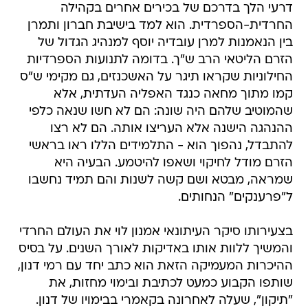
דרעי הלך בדרכם של בכירים אחרים בקהילה
החרדית-הספרדית. הוא למד בישיבת חברון ותמרן
בין הנאמנות למרן עובדיה יוסף למנהיג הגדול של
הזרם הליטאי הרב ש"ך. בדומה לתנועות הספרדיות
החילוניות שקראו תיגר על האשכנזים, גם מקימי ש"ס
קמו מתוך מחאה כנגד האפליה העדתית, אלא
שהמוטיב שלהם היה שונה: הם לא חשו שנאה כלפי
ההנהגה הישנה אלא העריצו אותה. הם לא רצו
להתבדל, נהפוך הוא - התלמידים הללו ראו בראשי
הזרם מודל לחיקוי ושאפו להיטמע. הבעיה היא
שמראה, מבטא ושם קשה לשנות והם תמיד נחשבו
ל"פרענקים" הנחותים.
בצעירותו סיקר העיתונאי אמנון לוי את העולם החרדי
והמשיך ללוות אותו באדיקות לאורך השנים. על בסיס
ההיכרות המעמיקה הזאת הוא כתב יחד עם רמי דנון,
שותפו הקבוע כמעט לכתיבת ובימוי מחזות, את
"תיקון", שעלה לאחרונה בקאמרי בבימויו של דנון.