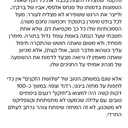
סלקטר שמצליח לחצות בכבוד את כל הקלישאות
הטמונות בדמותו של פנחס אלפסי, אביו של ברק'ה,
ולייצר את הרגש ששפירא לא מצליח לעורר. מעל
לכל בולט מימרן בתפקיד חכמשה (חכם משה).
הסמכותיות שלו כל כך מקפיאת דם, שלא אחת
חשבתי שעל הבמה באמת עומד גדול בתורה. מימרן
מפחיד, ולא משום שאתה חושש שהתקרה תיפול
עליך כשהוא מדבר (טוב, אולי קצת), אלא מכיוון
שאתה מאמין לו ורואה מבעד לדמות את ההשפעה
של מנהיג אמיתי על החניכים שלו.
אלא שגם במשחק הטוב של "שלושת הזקנים" אין כדי
לחפות על מחזה בינוני, רדוד וצפוי. במשך כ-100
דקות קשה היה למצוא ב"תיקון" רגעים בימתיים
טובים. עם עלילה שכמעט לא מתפתחת וקונפליקט
לא משכנע, לא זה המחזה שיפתח צוהר נרחב לעולם
החרדי.