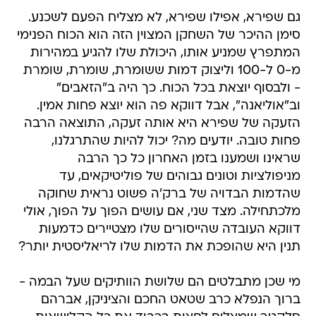
גם שפירא, אפילו שפירא, לא מצליח הפעם לשכנע.
סימן ההיכר של השחקן המצוין הזה הוא הכוח הפנימי
המתפרץ שמניע אותו, היכולת שלו להגיע במהירות
מ-0 ל-100 וליצוק דמות ששומרת, שומרת, שומרת
- ולבסוף יוצאת בכל הכוח. כך היה ב"הזאבים"
וב"אוליאנה", אבל דווקא פה הוא יוצא פחות אמין.
הזעקה של שפירא היא אותה זעקה, התוצאה הרבה
פחות טובה. יודעים מה? יכול להיות שהתרגלנו,
שראינו ושמענו בזמן האחרון כל כך הרבה
מניפולציות וטונים גבוהים של פוליטיקאים, עד
שהדמות הבדויה של ברק'ה פשוט נראית שחוקה
מלכתחילה. מצד שני, אם עושים הפוך על הפוך, אולי
דווקא העובדה שהייסורים שלו מצטיירים כדמעות
תנין היא שהופכת את הדמות שלו לריאליסטית יותר?
מי שכן מתבלטים הם שלושת הוותיקים שעל הבמה -
ברוך הנפלא כרב שטאט החכם והציניקן, אברהם