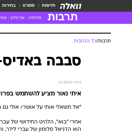
חדשות
ספורט
בחירות
תרבות
טלוויזיה
אירוויזיון
מוזי
חדשות הטלוויזיה
חדשו
ביקורת טלוויזיה
מוזי
תרבות
/
כל הכתבות
צפייה ישירה
מוזי
טלוויזיה ישראלית
קשוב
סבבה באדיס-
טלוויזיה מחו"ל
קורד
סדרות מומלצות
קליפי
האח הגדול
הופע
5.1.2003 / 9:12
איתי נאור מציע להשתמש בפרויק
"אל תשאלי אותי על אושר/ אולי גם הו
אחרי "בוא", הלהיט החידושי של עברי 
הוא הדניאל סלומון של עברי לידר, ו