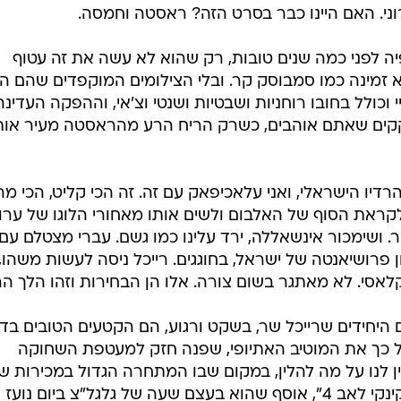
ני. האם היינו כבר בסרט הזה? ראסטה וחמסה.
פיה לפני כמה שנים טובות, רק שהוא לא עשה את זה עטוף
 זמינה כמו סמבוסק קר. ובלי הצילומים המוקפדים שהם הכ
יי וכולל בחובו רוחניות ושבטיות ושנטי וצ'אי, וההפקה העדינה
קים שאתם אוהבים, כשרק הריח הרע מהראסטה מעיר אות
רדיו הישראלי, ואני עלאכיפאק עם זה. זה הכי קליט, הכי מר
ר. ושימכור אינשאללה, ירד עלינו כמו גשם. עברי מצטלם עם
ון פרושיאנטה של ישראל, בחוגגים. רייכל ניסה לעשות משהו, 
לאסי. לא מאתגר בשום צורה. אלו הן הבחירות וזהו הלך הר
ם היחידים שרייכל שר, בשקט ורגוע, הם הקטעים הטובים בדי
כל כך את המוטיב האתיופי, שפנה חזק למעטפת השחוקה
ן לנו על מה להלין, במקום שבו המתחרה הגדול במכירות ש
הפרויקט הזה הוא לא אחר מאשר "קינקי לאב 4", אוסף שהוא בעצם שעה של גלגל"צ ביום נועז