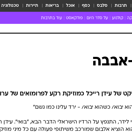
תרבות
סלבס
כסף
אוכל
בריאות
תיירות
טכנולוגיה
קה
קולנוע
על סדר היום
פודקאסט
עוד בתרבות
ת המוזיקה
מדיה
ביקורת סרטים
ספרות
ביקורת ספ
קה ישראלית
חדשות הקולנוע
במה
תיאטרון
חדשות הס
קה לועזית
טריילרים
אמנות
פרק ראשון
 מאוד
פרינג'
אבבה
רוי
הופעות חיות
ם וסינגלים
חמש המלצות - ואזהרה
ות חיות
כל הכתבות
30 שנה לחברים
ט של עידן רייכל כמוזיקת רקע לפרומואים של ערוץ
כתבו לנו
א יבוא/ כשהוא יבוא/ - ירד עלינו כמו גשם"
לידר, התנפץ על הרדיו הישראלי הדבר הבא, "בואי". עידן רי
הוא הוציא אלבום שמורכב משיתופי פעולה עם כל מיני מוזיק