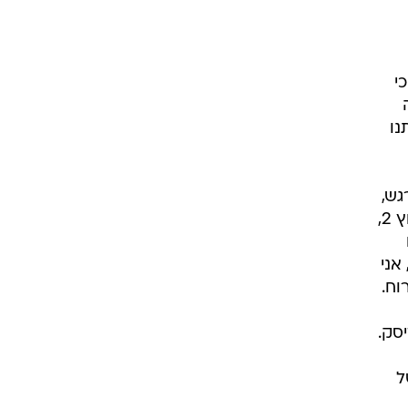
י
נו
גש,
נשמע לי מתאים לקחת איזה טראק לקראת הסוף של האלבום ולשים אותו מאחורי הלוגו של ערוץ 2,
אני
וח.
סק.
ל