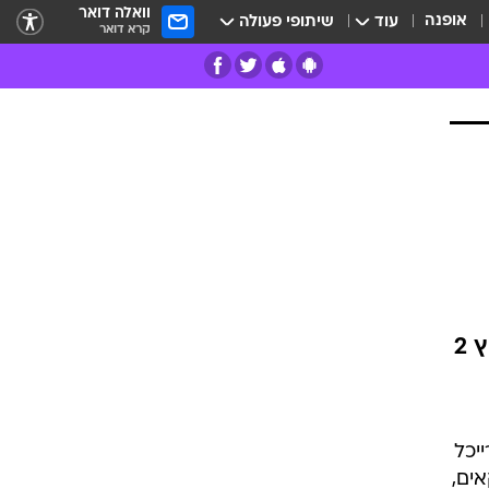
וואלה דואר
אופנה
עוד
שיתופי פעולה
קרא דואר
רים
פרות
 2
יכל
אים,