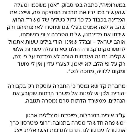
במערומיה", כתבה בפייסבוק. "אמן משכמו ומעלה
שהעשיר במו ידיו את תרבות המוזיקה פה, שייצג את
המדינה בכבוד כל כך גדול כשליח של משרד החוץ,
שהביא לפה אמנים בעלי שם שחסרו לארצותיהם ורק
שיבחו את מדינתנו, שליח הסברה ציוני בנשמתו,
אוהב ישראל - ובגלל שאינו יהודי בילינו שעות אתמול
לחפש מקום קבורה הולם שאינו עולה עשרות אלפי
שקלים. נתינה ואזרחות טובה לא נמדדת על פי דת,
רק על פי הלב. לא ייאמן. לצערי עדיין אין לי מועד
ומקום ללוויה, מחכה לנס".
מחברת קדישא נמסר כי החברה עוסקת רק בקבורה
יהודית ולכן יש לפנות אל משרד הדתות שקובע את
הנהלים. ממשרד הדתות טרם נמסרה תגובה.
עו"ד אירית רוזנבלום, מייסדת ומנכ"לית ארגון
"משפחה חדשה" מסרה בתגובה: "רוני פיטרסון כרך
את גורלו עם גורלנו, תרם לתרבות הישראלית, ייצג