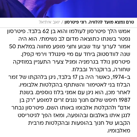
/
טרם נמצא מועד להלוויה. רוני פיטרסון
יואב איתיאל
אמש הלך פיטרסון לעולמו והוא בן 62 בלבד. פיטרסון
נפטר בשנתו כתוצאה מדום לב נשימתי. הוא היה
אמור לערוך עוד שבוע וחצי מופע מחווה במלאת 50
שנה לוודסטוק ביחד עם מיי פינגולד וירמי קפלן.
פיטרסון נולד בגרמניה ומגיל צעיר התעניין במוזיקה
שחורה, ברוקנרול ובבלוז.
ב-1974, כאשר היה בן 17 בלבד, ניגן בלהקתו של זמר
הבלוז בני לאטימור והשתתף בהקלטות אלבומיו.
לאחר מכן, הוא ניגן עם אמני בלוז נוספים. בשנת
1987 חיפש שלום חנוך נגנים זרים למופע "רק בן
אדם" ולהקלטת אלבומו באותו השם. פיטרסון נבחר
לנגן איתו באלבום ובהופעה, ומאז הפך לגיטריסט
הקבוע של חנוך בהופעות ובהקלטות מרבית
מאלבומיו.