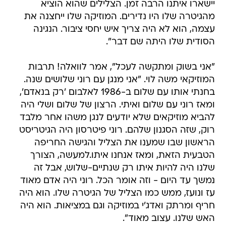
יישארו איתנו הרבה זמן. הצלילים שהוא הוציא
מהגיטרה שלו היו נדירים. המוזיקה שלו ייחצנה את
עצמה, הוא לא היה צריך איש יחסי ציבור. הנגינה
הסודית שלו היתה שם דבר".
"אני בשוק ומתקשה לעכל", אמר לוואלה! תרבות
המוזיקאי משה לוי. "אני מנגן עם רוני שלושים שנה.
בחנתי אותו עם שלום ב-1986 לאלבום 'רק בנאדם',
ומאז רוני עם שלום ואיתי. הרצון של שלום ושלי היה
להביא מוזיקאים שלא יודעים לנגן משהו אחר מלבד
רוק, שזה הסגנון שלהם. רוני פיטרסון היה הגיטריסט
הראשון שבו שמענו את הצליל והגישה החריפה
הטבעית הזאת, ומאז אנחנו איתו.למעשה, הצורך
שלנו היה להיות איתו רק שנתיים-שלוש, אבל זה
נמשך עד היום - וזה אומר הכל. רוני היה אדם מאוד
עז ונועז, ממש כמו הצליל של הגיטרה שלו. הוא היה
חריף ומרתק ואדג'י במוזיקה וגם במציאות. הוא היה
האש שלנו. עצוב מאוד".