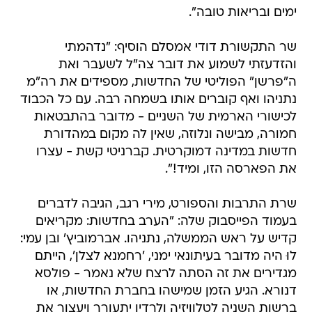
ימים ובריאות טובה".
שר התקשורת דודי אמסלם הוסיף: "נדהמתי
והזדעזתי לשמוע את דובר צה"ל לשעבר ואת
ה"פרשן" הפוליטי של החדשות, מספידים את רה"מ
נתניהו ואף קוברים אותו בשמחה רבה. עם כל הכבוד
לכישורי הארמית של השניים - מדובר בהתבטאות
חמורה, מבישה ונלוזה, שאין לה מקום במהדורת
חדשות במדינה דמוקרטית. קברניטי קשת - עצרו
את הפארסה הזו, ומיד!".
שרת התרבות והספורט, מירי רגב, הגיבה לדברים
בעמוד הפייסבוק שלה: "הערב בחדשות: מקריאים
קדיש על ראש הממשלה, נתניהו. אברמוביץ' ובן עמי:
לוּ היה מדובר בעיתונאי ימני, 'רחמנא לצלן', הייתם
מגדירים את זה הסתה לרצח שלא נאמר - פולסא
דנורא. הגיע הזמן שמישהו בחברת החדשות, או
ברשות השניה לטלוויזיה ולרדיו יתעורר ויעצור את