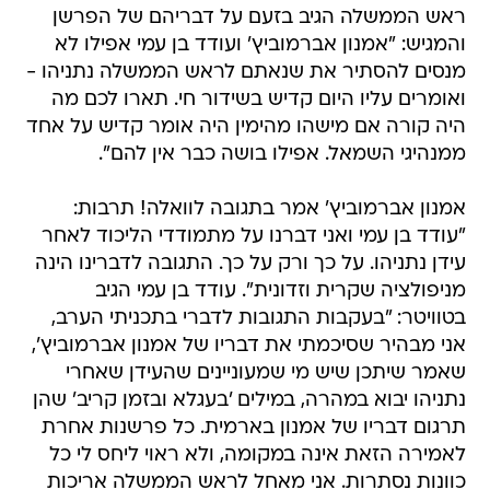
ראש הממשלה הגיב בזעם על דבריהם של הפרשן
והמגיש: "אמנון אברמוביץ' ועודד בן עמי אפילו לא
מנסים להסתיר את שנאתם לראש הממשלה נתניהו -
ואומרים עליו היום קדיש בשידור חי. תארו לכם מה
היה קורה אם מישהו מהימין היה אומר קדיש על אחד
ממנהיגי השמאל. אפילו בושה כבר אין להם".
אמנון אברמוביץ' אמר בתגובה לוואלה! תרבות:
"עודד בן עמי ואני דברנו על מתמודדי הליכוד לאחר
עידן נתניהו. על כך ורק על כך. התגובה לדברינו הינה
מניפולציה שקרית וזדונית". עודד בן עמי הגיב
בטוויטר: "בעקבות התגובות לדברי בתכניתי הערב,
אני מבהיר שסיכמתי את דבריו של אמנון אברמוביץ',
שאמר שיתכן שיש מי שמעוניינים שהעידן שאחרי
נתניהו יבוא במהרה, במילים 'בעגלא ובזמן קריב' שהן
תרגום דבריו של אמנון בארמית. כל פרשנות אחרת
לאמירה הזאת אינה במקומה, ולא ראוי ליחס לי כל
כוונות נסתרות. אני מאחל לראש הממשלה אריכות