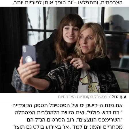
הצרפתית, ותתפלאו - זה הופך אותן לפוריות יותר.
/
עוף גוזל
פסטיבל הקומדיות הצרפתיות
את מנת היידישקייט של הפסטיבל תספק הקומדיה
"ירח דבש פולני". ואת הזווית הלהט"בית המהתלה
"השרימפס הנוצצים". רוב הסרטים הנ"ל הם
מסחריים והמוניים למדי, אך באירוע בולט גם תוצר