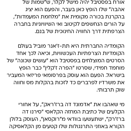
אורח בפסטיבל יהיה מישל לקלר, ש"שמות של
אהבה" שלו הופץ כאן בעבר, והפעם הוא יציג
בהקרנת בכורה מקומית את "מלחמת המעמדות",
על הורים הנחשפים לקיטוב ואי השיוויוניות בחברה
הצרפתית דרך החוויה החינוכית של בנם.
הקומדיה החברתית היא תת-ז'אנר מוביל בעולם
הקומדיות הצרפתיות העכשוויות, וכיאה לכך אחד
הסרטים המוצלחים בפסטיבל הוא "עושים שכונה" של
מוחמד חמידי, שסרטו "הפרה ז'קלין" כבר הופץ
בישראל. הפעם הוא עוסק בפרסומאי פריזאי המעביר
את משרדיו לפרברים כד לזכות בהקלות מס וחווה
שוק תרבותי.
מי שאהבו את "אדמונד דה ברז'ראק", על אחורי
הקלעים של כתיבת המחזה הקלאסי "סירנו דה
ברז'רק", ישתעשעו בוודאי מ"רוקסאן", העוסק בלולן
הקורא באוזני התרנגולות שלו קטעים מן הקלאסיקה