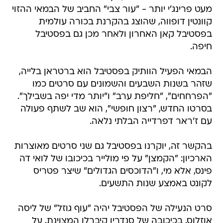
מעט פרינג'י יותר - "עור צבי" החביב של הבמאי ההזוי
קוונטין דופווה, שהוצג בהקרנת בכורה עולמית
בפסטיבל קאן האחרון ולאחר מכן גם בפסטיבל
חיפה.
הבמאי הפעיל הוותיק בפסטיבל הוא ברטראן בלייה,
שזהר בשנות השבעים והשמונים עם סרטים כמו
"הפרחחים", "חליפת ערב" ו"יותר מדי יפה בשבילך".
בסרטו החדש, "רצון חופשי", הוא שב לשתף פעולה
עם ז'ראר דפרדייה הבלתי נלאה.
בהקשר זה, יוקרנו בפסטיבל גם שני סרטים מאוצרות
הארכיון: "הקמצן" על פי מולייר בכיכובו של לואי דה
פינס, אלא מי, ו"הדוכסים הגדולים" שיצר פטריס
לקונט באמצע שנות התשעים.
סרט הנעילה של הפסטיבל יהיה "עוף גוזל" של ליסה
אוזלוס, בכיכובה של סנדרין קיברלן המצוינת, על