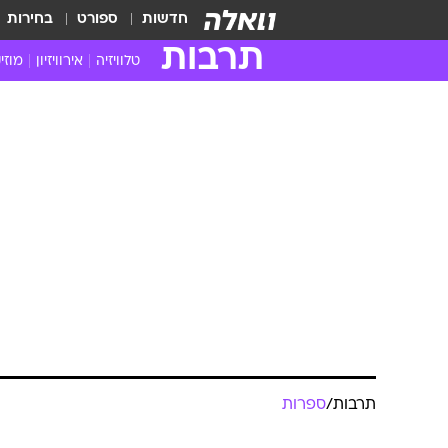
חדשות
ספורט
בחירות
תרבות
טלוויזיה
אירוויזיון
מוזי
חדשות הטלוויזיה
חדשו
ביקורת טלוויזיה
מוזי
צפייה ישירה
מוזי
טלוויזיה ישראלית
קשוב
טלוויזיה מחו"ל
קורד
סדרות מומלצות
קליפי
האח הגדול
הופע
תרבות
/
ספרות