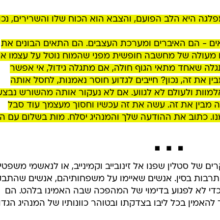
לגה היא הלב הפועם, והצבא הוא הכוח שלו והשרירים, נכון
אים - הם האיברים ומערכת העצבים. הם התאים הבונים את
ם מעולה של מחשבה חופשית מפני שהמוח נוטל על עצמו א
ה שאחד מתאי הגוף חולה, אם מתגלה גידול, אי אפשר
ן את זה, נכון? חייבים לגדוע חוסר נאמנות, לחסל אותה
אלמוות ולעולם לא לגווע. אם לא נעקור אותה מהשורש נבצע
תה מבין את זה. עשה את זה עכשיו וחסוך מעצמך עוד סבל
ו. כתוב את ההודעה שלך והמנהיג יסלח. מות בשלום עם ה
ם של סטלין שפנו אל זינובייב וקמינייב, או לנאשמי משפטי
תרבות בסין. אנשים שאיימו על משפחותיהם, אנשים שהתב
כדי לא לפגוע בדימוי של המהפכה שבה האמינו בלהט. הם
אמין בכל ליבו בצדקתו ובטוהר כוונותיו של המנהיג הגדול