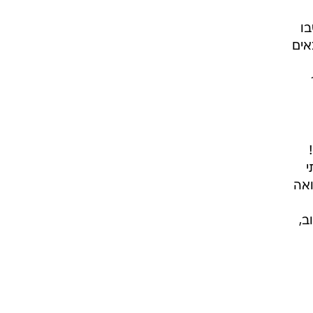
בו
אים
י
ואה
ב,