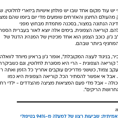
יש עוד מקום אחד שבו יש פולחן אישיות ביזארי לחלוטין. ש
מהעולם החיצון והאזרחים שומעים מדי יום ביומו שהם נמצ
ינה הנתונה במצור, בסכנה מתמדת מבחוץ מפני
ם. קוריאה הצפונית. בימים אלה יוצא לאור בעברית הספר
ג'ון. כוכב הצפון הוא אחד מכינויין של המנהיג הדגול של
המחניף ביותר שבהם.
ר, בניגוד לעצה המקובלת", אומר ג'ון בראיון מיוחד לוואלה!
קוריאה הצפונית - הרי היא מסוגרת לחלוטין, וגם כשביקרת
עקב צמוד, כששני מדריכים עוקבים אחריך כל הזמן ואתה ר
בל אי אפשר להסתיר הכל. קוריאה הצפונית היא כמו
לה - אבל מדי פעם המציאות מציצה מהצדדים - ילדי רחו
חרושת הריקים".
ה
הצלחה אמיתית: שביעות רצון של למעלה מ-94% בטיפולי