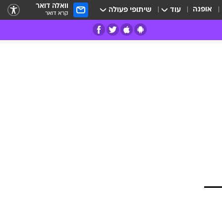
וואלה דואר
אופנה
עוד
שיתופי פעולה
קרא דואר
רים
פרות