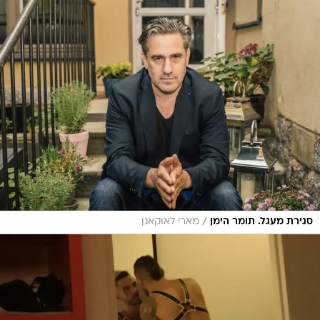
/
סגירת מעגל. תומר הימן
מארי לאוקאנן