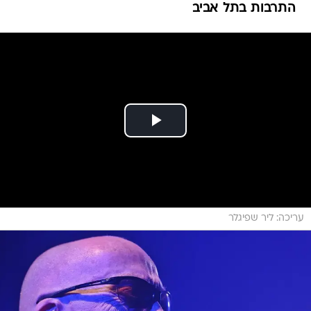
התרבות בתל אביב
עריכה: ליר שפיגלר