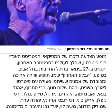
/
מת מוקדם מדי. רוני פיטרסון
יואב איתיאל
מופע הצדעה לזכרו של המוזיקאי והגיטריסט האגדי
רוני פיטרסון, שהלך לעולמו בספטמבר האחרון,
יתקיים ב-27 בינואר בהיכל התרבות בתל אביב.
במופע, "הבלוז האחרון" שמו, תופיע שורה ארוכה
ומכובדת של אמנים ששיתפו פעולה עם פיטרסון
לאורך השנים, ובהם שלום חנוך, ברי סחרוף, אהוד
בנאי, זאב נחמה, היהודים, מרגול, מיי פינגולד, ירמי
קפלן, אריק סיני, דני רובס, ארז נץ, יהודה עדר,
שמוליק בודגוב, משה לוי, יועד נבו והעבריים מדימונה.