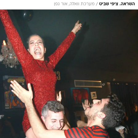
/
השראה. ציפי שביט
מערכת וואלה, אור גפן