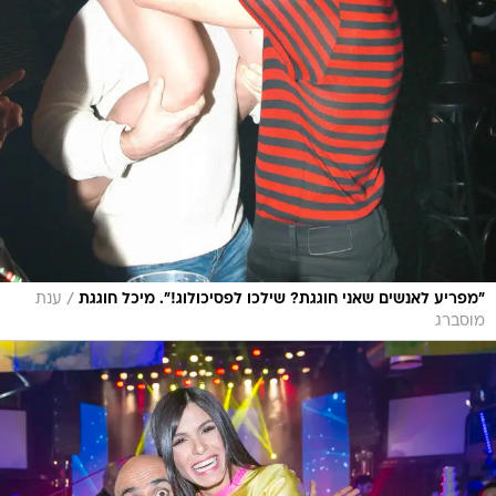
/
"מפריע לאנשים שאני חוגגת? שילכו לפסיכולוג!". מיכל חוגגת
ענת
מוסברג