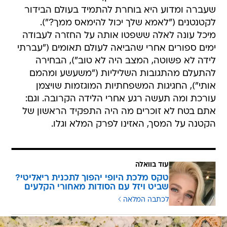
שעברה ומדוע היא בוחרת להתמיד בעולם הבידור
לקטנטנים ("לאמא שלך יכול להימאס ממך?").
מיכל עונה לאלה ששפטו אותה על החזרה לעבודה
ימים ספורים אחרי שהביאה לעולם תאומים ("עברתי
לידה לא פשוטה, המצב היה לא טוב"), הבחירה
להתעלם מהתגובות השליליות ("משעשע ומהמם
אותי"), החגיגות המשפחתיות המוגזמות שויצמן
עורכת ומה תעשה רגע אחרי הלידה הקרובה. וגם:
אתם בטח לא זוכרים מה היה התפקיד הראשון של
הקטנה על המסך, האזינו לפרק המלא וגלו.
עוד בוואלה
טקס מלכת היופי יהפוך לתכנית ריאליטי?
שביט ויזל עם הסודות מאחורי הקלעים
לכתבה המלאה