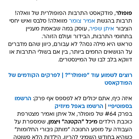
פופולר
, פודקאסט התרבות הפופולרית של וואלה!
תרבות בהגשת
אמיר צומר
מוואלה! סלבס ואיש יחסי
הציבור
איתן שפיר
, עוסק במה שבאמת מעניין
בתחומי התרבות, הבידור ועולם הזוהר.
טראש היא מילה גסה? לא עבורם, כיוון שהם מדברים
על הנושאים החמים ביותר, בין אם בשולי התרבות או
דווקא בלב לבו של המיינסטרים.
רוצים לשמוע עוד "פופולר"? | לפרקים הקודמים של
הפודקאסט
איזה כיף, אתם יכולים לא לפספס אף פרק:
הרשמו
בספוטיפיי
|
הרשמו באפל מיוזיק
בפרק #64 של פופולר, אל איתן ואמיר מצטרפת
כוכבת הילדים
מיכל "הקטנה" ויצמן
, שמספרת על
העבודה על מופע החנוכה "מותק גיבורי החלומות"
כשהיא בחודש השמיני להריון, הילדות הלא פשוטה