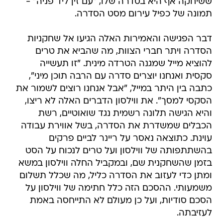
ששיחקה אף היא בסדרה שלו, "עם זין ליד פניה" -
תמונה של כפיל עירום מסט הסדרה.
דבר הפגישה והאמירות האלה הגיעו אל שחקניות
הסדרה ויתר חברי הצוות, מה שהביא את טרים
להוציא מייל שמגנה הטרדה מינית. "זו תעשייה
סקסית ואנחנו יוצרים סדרה עם הרבה תוכן מיני",
כתבה בין היתר במייל, "אבל אנחנו רוצים לשמור את
הסקסי למסך". את ווילסון הדברים האלה לא ריצו,
והיא הגישה תלונה רשמית נגד שואוטיים, רשת
הכבלים שמשדרת את הסדרה, בשל אווירת עבודה
עוינת. כתוצאה נאסר על ריינר לביים פרקים
בהשתתפותה של ווילסון ועל טרים לנכוח על הסט
בזמן שהשחקנית שם, ובמקביל החלה ווילסון במשא
ומתן כדי לעזוב את הסדרה כליל, מה שכלל תשלום
משמעותי. ההסכם הזה כלל חתימה של ווילסון על
הסכם סודיות, ועל כן מעולם לא התייחסה באמת
לעזיבתה.