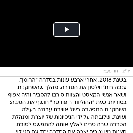
יח"צ - חד פעמי
בשנת 2018, אחרי ארבע עונות בסדרה "הרומן",
עזבה רות' ווילסון את הסדרה, מהלך שהשחקנית
ושאר אנשי הקאסט והצוות סירבו להסביר והיה אפוף
בסודיות. כעת "ההוליווד ריפורטר" חושף את הסיבה:
השחקנית התפטרה בשל אווירת עבודה רעילה
ועוינת, שלובתה על ידי הניסיונות של יוצרת ומנהלת
הסדרה שרה טרים לאלץ אותה להתפשט לטובת
סצנות מין (טרים יצרה את הסדרה יחד עם חגי לוי