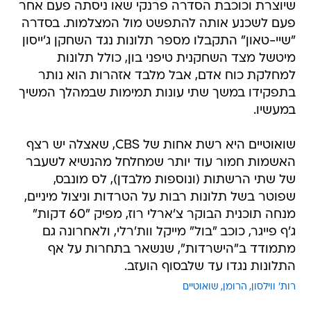
שיוצרת וכוכבת הסדרה פרנקי שאו ניסתה פעם אחר
פעם לשכנע אותה להתפשט מול המצלמות. בסדרה
"שיי-טאון" התקבלו מספר תלונות נגד השחקן ג'ייסון
מיטשל מצד השחקנית טיפני בון, כולל תלונות
למחלקת כוח אדם, אבל מלבד אזהרות הוא נותר
בתפקידו במשך שתי עונות תמימות שבמהלך המשיך
במעשיו.
שואוטיים היא רשת אחות של CBS, שאצלה יש רצף
האשמות חמור עוד יותר שמחלחל מהנשיא לשעבר
של שתי הרשתות (ונוספות מלבדן), לס מונבס,
שפוטר בשל תלונות רבות על הטרדות וניצול מיניים,
מנחה תוכנית הבוקר צ'ארלי רוז, מפיק "60 דקות"
ג'ף פייגר, כוכב "בול" מייקל וות'רלי, ולאחרונה גם
מתמודד ב"הישרדות", שנשאר בתחרות על אף
התלונות נגדו עד שלבסוף הועזב.
רות' ווילסון
הרומן
שואוטיים