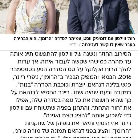
רות' ווילסון עם דומיניק ווסט, עמיתה לסדרה "הרומן". היא הבהירה
/
בעבר שאין לו קשר לעזיבתה
יח"צ
הסירוב החוזר ונשנה של ווילסון להתפשט תייג אותה
עד מהרה כמישהי שקשה לעבוד איתה, אך עדות
להלך הרוח הקלוקל על סט הסדרה הגיע בספטמבר
2016. הבמאי והמפיק הבכיר ב"הרומן", ג'פרי ריינר,
פגש בלינה דנהאם, יוצרת וכוכבת הסדרה "בנות",
במקרה ובעת שהיה שתוי. ריינר החמיא לדנהאם על
כך שהיא חושפת את כל גופה בסדרה שלה, אפילו
את "חור התחת", והתחנן בפניה שתשוחח עם ווילסון
כדי לשכנע אותה "להציג קצת ואגינה".
ריינר אף הוסיף ותיאר את גופיהן של שחקניות
"הרומן", והציג בפני דנהאם תמונה של מורה טירני,