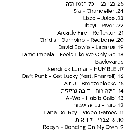
25. נצ'י נצ' - כל הזמן הזה
24. Sia - Chandelier
23. Lizzo - Juice
22. Ibeyi - River
21. Arcade Fire - Reflektor
20. Childish Gambino - Redbone
19. David Bowie - Lazarus
18. Tame Impala - Feels Like We Only Go
Backwards
17. Kendrick Lamar - HUMBLE.
16. Daft Punk - Get Lucky (feat. Pharrell)
15. Alt-J - Breezeblocks
14. הילה רוח - דובה גריזלית
13. A-Wa - Habib Galbi
12. טונה - גם זה יעבור
11. Lana Del Rey - Video Games
10. שי צברי - לווי אותי
9. Robyn - Dancing On My Own