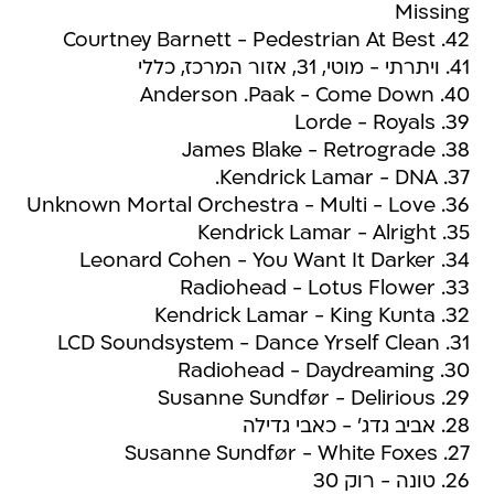
Missing
42. Courtney Barnett - Pedestrian At Best
41. ויתרתי - מוטי, 31, אזור המרכז, כללי
40. Anderson .Paak - Come Down
39. Lorde - Royals
38. James Blake - Retrograde
37. Kendrick Lamar - DNA.
36. Unknown Mortal Orchestra - Multi - Love
35. Kendrick Lamar - Alright
34. Leonard Cohen - You Want It Darker
33. Radiohead - Lotus Flower
32. Kendrick Lamar - King Kunta
31. LCD Soundsystem - Dance Yrself Clean
30. Radiohead - Daydreaming
29. Susanne Sundfør - Delirious
28. אביב גדג' - כאבי גדילה
27. Susanne Sundfør - White Foxes
26. טונה - רוק 30