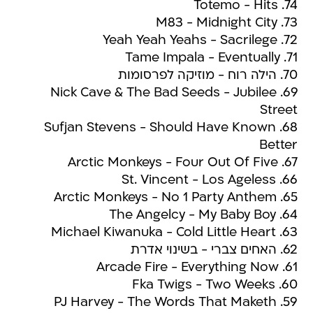
74. Totemo - Hits
73. M83 - Midnight City
72. Yeah Yeah Yeahs - Sacrilege
71. Tame Impala - Eventually
70. הילה רוח - מוזיקה לפרסומות
69. Nick Cave & The Bad Seeds - Jubilee
Street
68. Sufjan Stevens - Should Have Known
Better
67. Arctic Monkeys - Four Out Of Five
66. St. Vincent - Los Ageless
65. Arctic Monkeys - No 1 Party Anthem
64. The Angelcy - My Baby Boy
63. Michael Kiwanuka - Cold Little Heart
62. האחים צברי - בשינוי אדרת
61. Arcade Fire - Everything Now
60. Fka Twigs - Two Weeks
59. PJ Harvey - The Words That Maketh