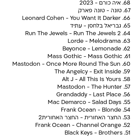
68. איה כורם - 2023
67. טונה - טונה פארק
66. Leonard Cohen - You Want It Darker
65. גבריאל בלחסן - עתיד
64. Run The Jewels - Run The Jewels 2
63. Lorde - Melodrama
62. Beyonce - Lemonade
61. Mass Gothic - Mass Gothic
60. Mastodon - Once More Round The Sun
59. The Angelcy - Exit Inside
58. Alt J - All This Is Yours
57. Mastodon - The Hunter
56. Grandaddy - Last Place
55. Mac Demarco - Salad Days
54. Frank Ocean - Blonde
53. החצר האחורית - החצר האחורית2
52. Frank Ocean - Channel Orange
51. Black Keys - Brothers