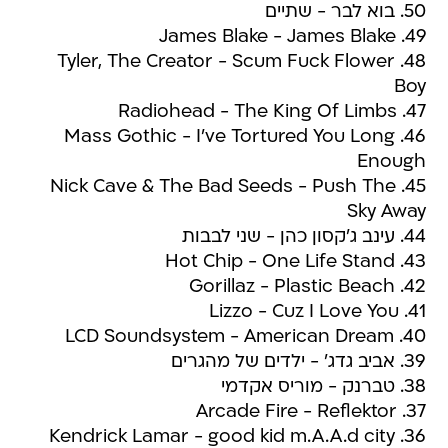
50. בוא לבר - שתיים
49. James Blake - James Blake
48. Tyler, The Creator - Scum Fuck Flower
Boy
47. Radiohead - The King Of Limbs
46. Mass Gothic - I've Tortured You Long
Enough
45. Nick Cave & The Bad Seeds - Push The
Sky Away
44. עינב ג'קסון כהן - שני לבבות
43. Hot Chip - One Life Stand
42. Gorillaz - Plastic Beach
41. Lizzo - Cuz I Love You
40. LCD Soundsystem - American Dream
39. אביב גדג' - ילדים של מהגרים
38. טברנק - מוריס אקדמי
37. Arcade Fire - Reflektor
36. Kendrick Lamar - good kid m.A.A.d city