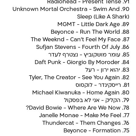
91. Radiohead - Present Tense
90. Unknown Mortal Orchestra - Swim And
Sleep (Like A Shark)
89. MGMT - Little Dark Age
88. Beyonce - Run The World
87. The Weeknd - Can't Feel My Face
86. Sufjan Stevens - Fourth Of July
85. עומר מושקוביץ - נצטרף לעדר
84. Daft Punk - Giorgio By Moroder
83. יהוא ירון - רעל
82. Tyler, The Creator - See You Again
81. רייסקינדר - לוקסוס
80. Michael Kiwanuka - Home Again
79. הקליק - אני לא בפסקול
78. David Bowie - Where Are We Now?
77. Janelle Monae - Make Me Feel
76. Thundercat - Them Changes
75. Beyonce - Formation