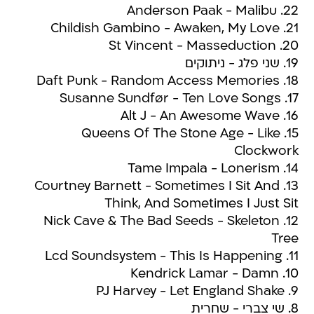
22. Anderson Paak - Malibu
21. Childish Gambino - Awaken, My Love
20. St Vincent - Masseduction
19. שני פלג - ניתוקים
18. Daft Punk - Random Access Memories
17. Susanne Sundfør - Ten Love Songs
16. Alt J - An Awesome Wave
15. Queens Of The Stone Age - Like
Clockwork
14. Tame Impala - Lonerism
13. Courtney Barnett - Sometimes I Sit And
Think, And Sometimes I Just Sit
12. Nick Cave & The Bad Seeds - Skeleton
Tree
11. Lcd Soundsystem - This Is Happening
10. Kendrick Lamar - Damn
9. PJ Harvey - Let England Shake
8. שי צברי - שחרית