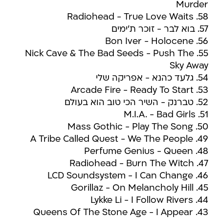
Murder
58. Radiohead - True Love Waits
57. בוא לבר - זוכר ת'ימים
56. Bon Iver - Holocene
55. Nick Cave & The Bad Seeds - Push The
Sky Away
54. גלעד כהנא - אפריקה שלי
53. Arcade Fire - Ready To Start
52. טברנק - השיר הכי טוב הוא בעולם
51. M.I.A. - Bad Girls
50. Mass Gothic - Play The Song
49. A Tribe Called Quest - We The People
48. Perfume Genius - Queen
47. Radiohead - Burn The Witch
46. LCD Soundsystem - I Can Change
45. Gorillaz - On Melancholy Hill
44. Lykke Li - I Follow Rivers
43. Queens Of The Stone Age - I Appear