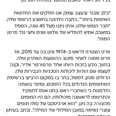
בגיל 67, לאחר מאבק ממושך במחלת הסרטן.
"בלב שבור ובעצב עמוק אנו חולקים את החדשות
האיומות ביותר", כתבה הלהקה בחשבון הרשמי שלה.
"חבר הנפש שלנו, איתו ניגנו מעל 45 שנה, הפסיד
במאבק אמיץ להפליא של שלוש שנים וחצי נגד סרטן
המוח".
פרט הצטרף לראש ב-1974 וניגן בה עד 2015, אז
פרש ממנה לאחר סיבוב ההופעות האחרון שלה.
בתווך, נודע בזכות היותו אחד פרפורמר אדיר, וקנה
לעצמו שם הודות ליכולות הטכניות הכבירות שלו.
הרולינג סטון, למשל, בחר בו במקום הרביעי ברשימת
המתופפים הגדולים בכל הזמנים, וסיפר באותה
הזדמנות כי כשחברי ראש בחנו אותו לתפקיד
והתרשמו לראשונה מיכולותיו, הם היו המומים
מהצורה בה ניגן. "הוא ארכיטקט של סולו תופים
עוצרי נשימה במובן המילולי של המילה", נכתב בעיתון