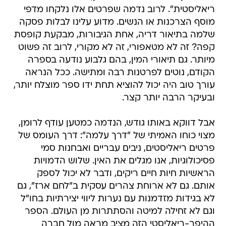
ריאליסטית". לרוב נדמה שפרטים אלו נלקחו מדפי
מוסף הצרכנות או הנשים. מדוע עלינו לבלות פסקה
שלמה בתיאור דריה, אחת הגיבורות, מבקעת קופסת
קפה? זה לא מטאפורי, זה לא מקורי, לרוב זה פשוט
מיותר. גם תיאורי המין, בהם גלבוע נודעה בספרה
הקודם, נוטים לפרטנות רבה ומתישה. ככל הנראה
עורך טוב היה יכול להוציא תחת ידו ספר מוצלח יותר,
ובעיקר הרבה יותר קצר.
אבל דווקא באותו גודש, הנדמה כמטען עודף לרומן,
מצוי כוחו האמיתי של "דרך עלמה": דרך העומס של
פרטים ריאליסטים, ניבים עבריים ואבחנות סמי
פסיכולוגיות, אנו מגלים את האין. שלוש הדמויות
הראשיות חיות חיים ריקים, ודבר לא יכול לספק
אותם. גם לא ארוחת צהרים עסקית ב"לחם ארז", גם
לא בגידות מזדמנות עם נערות ליווי יצירתיות בחו"ל
וגם לא זחילה למיטה והסתתרות מן העולם. הספר
ההיפר-ריאליסטי הזה מציב מראה מול חברה