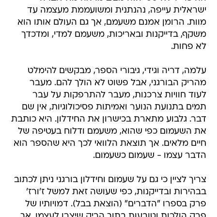
ישראלית עייפה, נהנתנית ומשועממת מעצמה עד
מוות. הרומן אמנם משעמם, אך גם העולם אותו הוא
משקף, בדייקנות ובאריכות, משעמם למדי, ומדכדך
לא פחות.
עלמה, דריה וגידי, גיבורי הספר, מבקשים להימלט
מהריק הבורגני, אבל פשוט לא הולך להם. מעבר
לעוד חוויות צרכנות, מעבר להתרפקות על עבר
תמים בתנועת הנוער ואמיתות פסיכולוגיות, אין שם
דבר. גלבוע מתארת בכישרון את החידלון. היא כותבת
את השעמום כפי שהוא, משעמם ודלוח בעטיפה של
חיים מלאים. אך תוצאת הלוואי לכך היא שהספר הוא
הדבר עצמו - שעמום כשעמום.
צריך לציין כי גם על שעמום וחידלון בורגני ניתן לכתוב
בבהירות ובדייקנות, כפי שעושה זאת למשל ז'ורז'
פרק בספרו "הדברים" (הוצאת בבל). דמויותיו של
פרק הולכות וטובעות בתוך הריק שיצרו לעצמן, אך