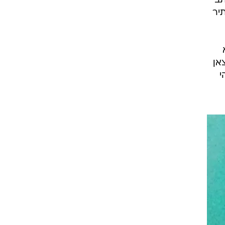
לים
קשה
ם
תב
תיר
אן
י