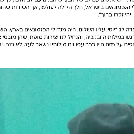
 המשורר,
 גמזו, שהלך לעולמו אתמול במחלקת טיפול נמרץ בבית החו
 גמזו הגיע אליהם ביום שישי מחוסר הכרה והוגדר כפצוע 
פילה במדרגות ביתו. הוא הלך לעולמו ארבעה ימים לפני יו
מסר: "'יש אנשים עם לב של אבן, יש אבנים עם לב אדם', כך כ
דולי הפזמונאים בישראל, הלך הלילה לעולמו, אך השורות שהו
הי זכרו ברוך".
לו: "יוסי, עליו השלום, היה מגדולי הפזמונאים בארץ. הוא
 במילותיה ובניביה, והנחיל לנו יצירות מופת, שהן מנכסי צ
על מזח חייו כבר עפו וים מילותיו נשאר לעד, לא נדם. יה