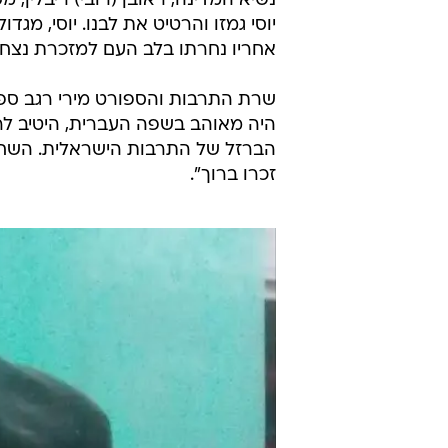
צער רב בעולם התרבות בעקבות מות
הפזמונאי וחוקר הספרות פרופ' יוסי
רמב"ם בחיפה. מבית החולים נמסר כי
בעקבות פגיעות בראש ובגב, בעקבות נ
הולדתו ה-82.
נשיא המדינה, ראובן (רובי) ריבלין, 
יוסי גמזו והרטיט את לבנו. יוסי, מג
אחריו נחרתו בלב העם למזכרת נצח. י
שרת התרבות והספורט מירי רגב ספדה 
היה מאוהב בשפה העברית, היטיב לרגש
הברזל של התרבות הישראלית. השחפים 
זכרו ברוך".