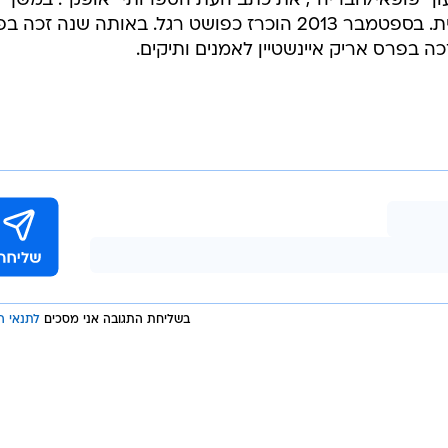
ם. שני השירים האלה פרצו דרך לעשיה שנמשכת יותר מחמ
כל כך הרבה. אזכור אותך תמיד. תנוח בשלום. ברוך דיין
ן הנודע חיים גמזו, יצר שירים מצליחים רבים ובהם "הכותל"
עיר", "אילו כל האוהבים", "זוהי יפו", "סתם יום של חול", "
 גמזו פרסם מספר ספרי שירים וסיפורים למבוגרים ולילדים
ב"על המשמר", "דבר", "מעריב" ו"הארץ" ופרסם גם בכתבי ע
ון "פופאי/חבריה", את כתב העת הספרותי "אופק". במשך 
ארוכות גר באוסטרליה וארצות הברית. בספטמבר 2013 הוכרז כפושט רגל. באותה שנה ז