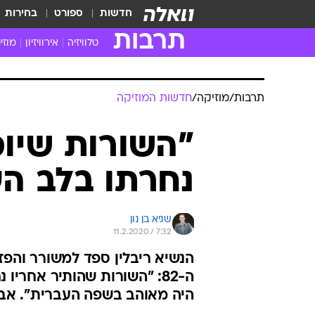
חדשות
ספורט
בחירות
תרבות
טלוויזיה
אירוויזיון
מוזי
חדשות הטלוויזיה
חדשו
ביקורת טלוויזיה
מוזי
צפייה ישירה
מוזי
טלוויזיה ישראלית
קשוב
טלוויזיה מחו"ל
קורד
סדרות מומלצות
קליפי
האח הגדול
הופע
תרבות
/
מוזיקה
/
חדשות המוזיקה
"השורות שיוס