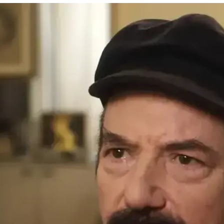
עם למזכרת נצח"
הנשיא ריבלין ספד למשורר והפזמונאי שהלך אמש לעולמו, 4 ימים לפני יום הולדתו
יו נחרתו בלב העם למזכרת נצח". שרת התרבות רגב: "
טולדנו: "מעמודי התווך של הזמר העברי"