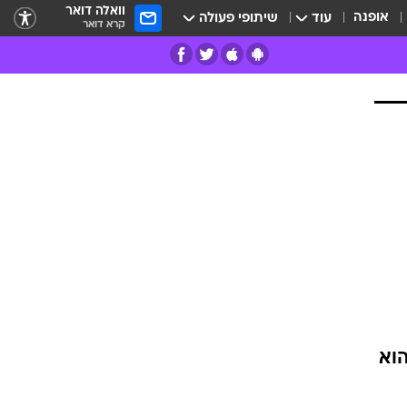
וואלה דואר
אופנה
עוד
שיתופי פעולה
קרא דואר
רים
פרות