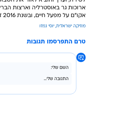
הראשון שהגיע לראש מצעד הפזמוני
עשורים. אני חייב לאיש המוכשר הזה 
האמת".
גמזו, בנו של מבקר האמנות והתיאטרו
"איפה הן הבחורות ההן", "סימן שאתה צ
לך" ו"מה הוא עושה לה". לאורך חייו,
ונוער, כתב שירים וטורים מחורזים 
לשירה, וערך והוציא לאור את השבוע
אקו"ם על מפעל חיים, ובשנת 2016 זכה בפרס אריק איינשטיין לאמנים ותיקים.
מוזיקה ישראלית
יוסי גמזו
טרם התפרסמו תגובות