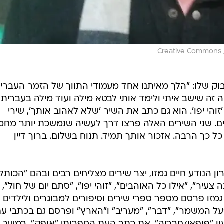
Creative Commons
וק שלו: "הלך מאיתנו אחד מעמודי התווך של הזמר העברי.
ר עולה חדש בן 17, הוא היה זה שישב איתי ולימד אותי לבטא מילה ועוד מילה בעברית
הי יפו'. הוא גם כתב את השיר 'שלא לאהוב אותך', שירי