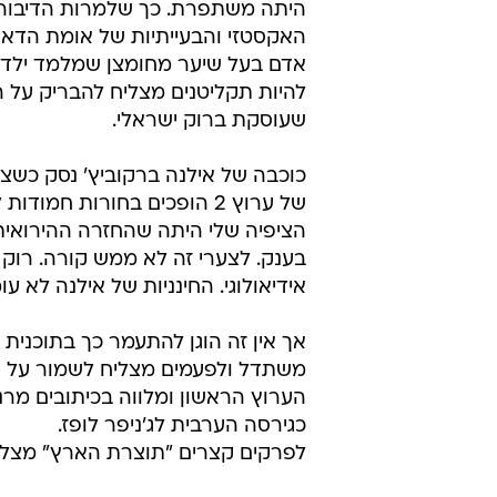
היתה משתפרת. כך שלמרות הדיבורים
האקסטזי והבעייתיות של אומת הדאנס
אדם בעל שיער מחומצן שמלמד ילדים
להיות תקליטנים מצליח להבריק על ר
שעוסקת ברוק ישראלי.
כוכבה של אילנה ברקוביץ' נסק כשצ
של ערוץ 2 הופכים בחורות חמודו
הציפיה שלי היתה שהחזרה ההירואי
בענק. לצערי זה לא ממש קורה. רוק
אידיאולוגי. החינניות של אילנה לא 
אך אין זה הוגן להתעמר כך בתוכנית
משתדל ולפעמים מצליח לשמור על קצב,
הערוץ הראשון ומלווה בכיתובים מר
כגירסה הערבית לג'ניפר לופז.
לפרקים קצרים "תוצרת הארץ" מצליח