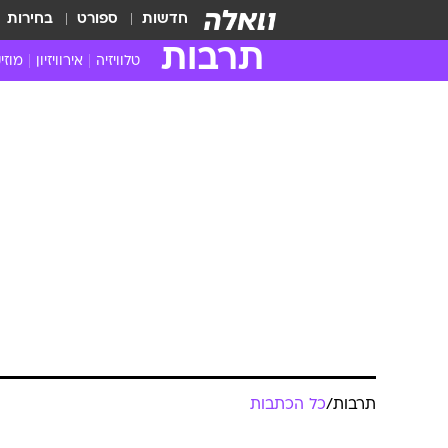
חדשות
ספורט
בחירות
תרבות
טלוויזיה
אירוויזיון
מוזי
חדשות הטלוויזיה
חדשו
ביקורת טלוויזיה
מוזי
צפייה ישירה
מוזי
טלוויזיה ישראלית
קשוב
טלוויזיה מחו"ל
קורד
סדרות מומלצות
קליפי
האח הגדול
הופע
תרבות
/
כל הכתבות