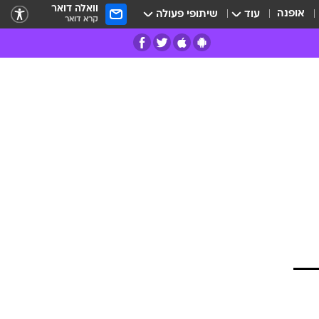
וואלה דואר
אופנה
עוד
שיתופי פעולה
קרא דואר
רים
פרות