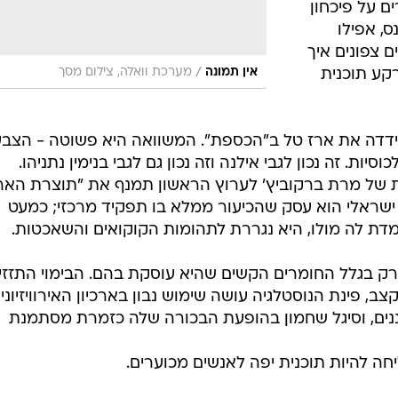
 על פיכחון
, אפילו
 צפונים איך
/
אין תמונה
מערכת וואלה, צילום מסך
קע תוכנית
ידדה את ארז טל ב"הכספת". המשוואה היא פשוטה - הצבע
ת לכוסיות. זה נכון לגבי אילנה וזה נכון גם לגבי בנימין נתניהו.
ת של מרת ברקוביץ' לערוץ הראשון תמנף את "תוצרת האר
 ישראלי הוא עסק שהכיעור ממלא בו תפקיד מרכזי; כמעט
עומדת לה מולו, היא נגררת לתהומות הקוקואים והשאכטות.
 רק בגלל החומרים הקשים שהיא עוסקת בהם. הבימוי התזזי
 פינת הנוסטלגיה עושה שימוש נבון בארכיון האירוויזיוני
ננים, וסיגל שחמון בהופעת הבכורה שלה כזמרת מסתמנת
ה להיות תוכנית יפה לאנשים מכוערים.