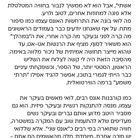
אשתי", אבל הוא לא ממשיך לנבור בחוויה המטלטלת
אלא פונה למחוזות אחרים, לטוב ולרע.
פה לואי בונה את התרחשות האונס עצמו כמו סיפור
מתח. על אף שאנחנו יודעים כבר בעמודים הראשונים
מה קרה לפני ובעיקר מה קרה אחרי, את ה"במהלך"
הוא משאיר לסוף, מציף את הרגשות אט-אט, עד
שהוא מייצר תחושה אמיתית של ניכור מלווה באימה.
מהסיבה הזאת היה לי קשה לצלוח את השליש
הראשון, הסטטי יותר, של הספר, וכשפקחתי עיניים
כבר הייתי לגמרי בתוכו, אפשר להגיד אפילו "תרתי
משמע" ברמה הווירטואלית.
כמו קורבנות אונס רבים, לואי מאשים בעיקר את
עצמו, מנסה להתנקות רגשית ובעיקר פיזית. הוא גם
מסביר היטב מדוע אותם גברים ובעיקר נשים
מעדיפים שלא להתעמת שוב עם המקרה במשטרה,
חוויה שתוארה בפי רבים כ"אונס שני". אלא שללואי
יש סיבה אחרת, מיוחדת: חלק מהאשמים הם אתם -