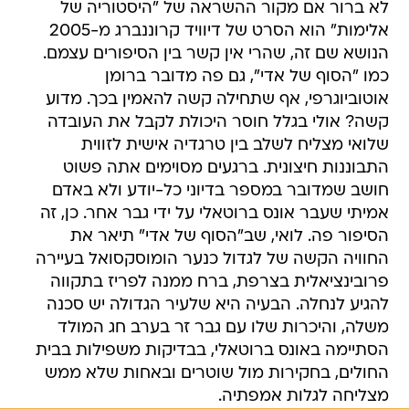
לא ברור אם מקור ההשראה של "היסטוריה של
אלימות" הוא הסרט של דיוויד קרוננברג מ-2005
הנושא שם זה, שהרי אין קשר בין הסיפורים עצמם.
כמו "הסוף של אדי", גם פה מדובר ברומן
אוטוביוגרפי, אף שתחילה קשה להאמין בכך. מדוע
קשה? אולי בגלל חוסר היכולת לקבל את העובדה
שלואי מצליח לשלב בין טרגדיה אישית לזווית
התבוננות חיצונית. ברגעים מסוימים אתה פשוט
חושב שמדובר במספר בדיוני כל-יודע ולא באדם
אמיתי שעבר אונס ברוטאלי על ידי גבר אחר. כן, זה
הסיפור פה. לואי, שב"הסוף של אדי" תיאר את
החוויה הקשה של לגדול כנער הומוסקסואל בעיירה
פרובינציאלית בצרפת, ברח ממנה לפריז בתקווה
להגיע לנחלה. הבעיה היא שלעיר הגדולה יש סכנה
משלה, והיכרות שלו עם גבר זר בערב חג המולד
הסתיימה באונס ברוטאלי, בבדיקות משפילות בבית
החולים, בחקירות מול שוטרים ובאחות שלא ממש
מצליחה לגלות אמפתיה.