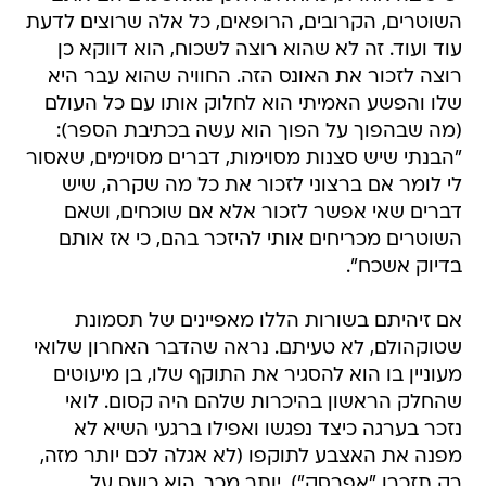
השוטרים, הקרובים, הרופאים, כל אלה שרוצים לדעת
עוד ועוד. זה לא שהוא רוצה לשכוח, הוא דווקא כן
רוצה לזכור את האונס הזה. החוויה שהוא עבר היא
שלו והפשע האמיתי הוא לחלוק אותו עם כל העולם
(מה שבהפוך על הפוך הוא עשה בכתיבת הספר):
"הבנתי שיש סצנות מסוימות, דברים מסוימים, שאסור
לי לומר אם ברצוני לזכור את כל מה שקרה, שיש
דברים שאי אפשר לזכור אלא אם שוכחים, ושאם
השוטרים מכריחים אותי להיזכר בהם, כי אז אותם
בדיוק אשכח".
אם זיהיתם בשורות הללו מאפיינים של תסמונת
שטוקהולם, לא טעיתם. נראה שהדבר האחרון שלואי
מעוניין בו הוא להסגיר את התוקף שלו, בן מיעוטים
שהחלק הראשון בהיכרות שלהם היה קסום. לואי
נזכר בערגה כיצד נפגשו ואפילו ברגעי השיא לא
מפנה את האצבע לתוקפו (לא אגלה לכם יותר מזה,
רק תזכרו "אפרסק"). יותר מכך, הוא כועס על