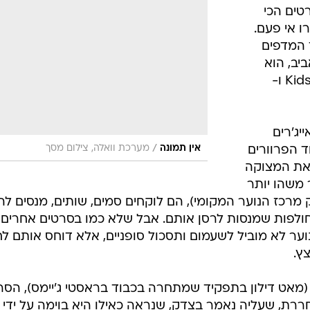
 הסרטים הכי
ו אי פעם.
לאחד המדפים
יב, הוא
החוליה החסרה בין "מרד הנעורים", Kids ו-
יג'רים
/
אין תמונה
מערכת וואלה, צילום מסך
 הפרוורים
 את המצוקה
משהו יותר
מרכז הנוער המקומי), הם לוקחים סמים, שותים, מנסים לה
החולפות שמנסות לרסן אותם. אבל שלא כמו בסרטים אחרים
וער לא מוביל לשעמום ותסכול סופניים, אלא דוחס אותם ל
ץ.
ט (מאט דילון בתפקיד שמתחרה בכבוד בראסטי ג'יימס), הסר
ררת, שעליה נאמר בצדק, שנראה כאילו היא בוימה על ידי