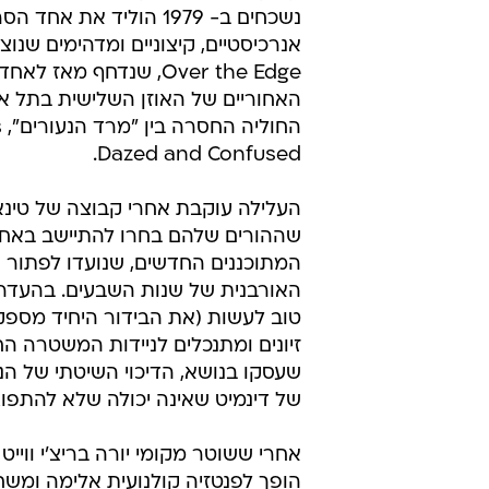
נשכחים ב- 1979 הוליד את אחד
אנרכיסטיים, קיצוניים ומדהימים שנוצר
Over the Edge, שנדחף מאז 
האחוריים של האוזן השלישית בתל אב
Dazed and Confused.
העלילה עוקבת אחרי קבוצה של טינאי
שההורים שלהם בחרו להתיישב באחד
המתוכננים החדשים, שנועדו לפתור
האורבנית של שנות השבעים. בהעדר 
טוב לעשות (את הבידור היחיד מספק 
זיונים ומתנכלים לניידות המשטרה 
שעסקו בנושא, הדיכוי השיטתי של הנ
של דינמיט שאינה יכולה שלא להתפוצ
אחרי ששוטר מקומי יורה בריצ'י וויי
הופך לפנטזיה קולנועית אלימה ומשח