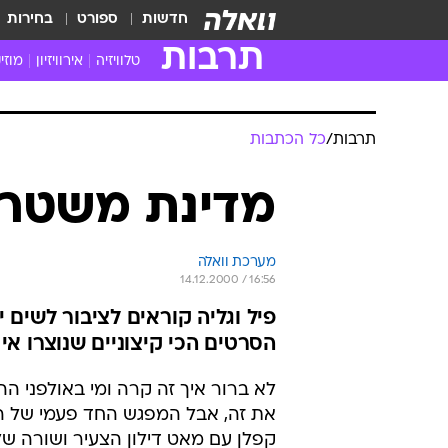
חדשות
ספורט
בחירות
תרבות
טלוויזיה
אירוויזיון
מוזי
חדשות הטלוויזיה
חדשו
ביקורת טלוויזיה
מוזי
תרבות
/
כל הכתבות
צפייה ישירה
מוזי
טלוויזיה ישראלית
קשוב
מדינת משטר
טלוויזיה מחו"ל
קורד
סדרות מומלצות
קליפי
מערכת וואלה
האח הגדול
הופע
14.12.2000 / 16:56
הסרטים הכי קיצוניים שנוצרו אי
לא ברור איך זה קרה ומי באולפני ה
את זה, אבל המפגש החד פעמי של הב
קפלן עם מאט דילון הצעיר ושורה ש