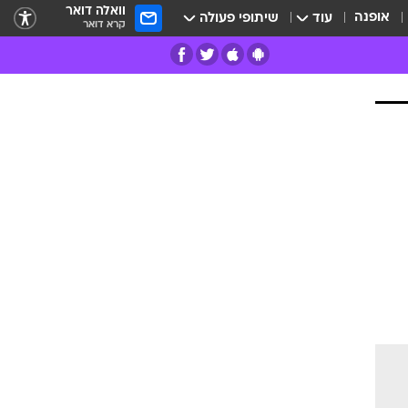
וואלה דואר
אופנה
עוד
שיתופי פעולה
קרא דואר
רים
פרות