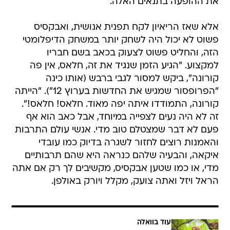
את ההופעה בתנאים האלה.
אלא שאז הריאיון לקח תפנית אנושית, ואבקסיס
פשוט לא יכול היה לשחק יותר במשחק הדיפלומטי
הזה, והחליט פשוט לצעוק בכאב בשם חבריו
למקצוע. "הגיע הזמן שנגיד את זה, חלאס, אין פה
קורונה", ביקש למסור לגבי ברבש (אותו כינה
"הפרופסור שמגיש את החדשות בערוץ 12"). "הייתה
קורונה, התמודדו איתה יפה מאוד. חלאס! חלאס!".
זה לא היה נעים לצפייה במיוחד, אבל כאב הוא אף
פעם לא דבר שמצטלם טוב מדי. אנשי עולם התרבות
והאמנות רוצים לחזור לשגרה בדיוק כמו עובדי
איקאה, והבעיה שלהם כנראה היא שהם תרבותיים
מדי, או כמו שטען אבקסיס, מקשיבים לך רק אם אתה
הראל ויזל ואתה צועק, מקלל ויורק באולפן.
עוד בוואלה