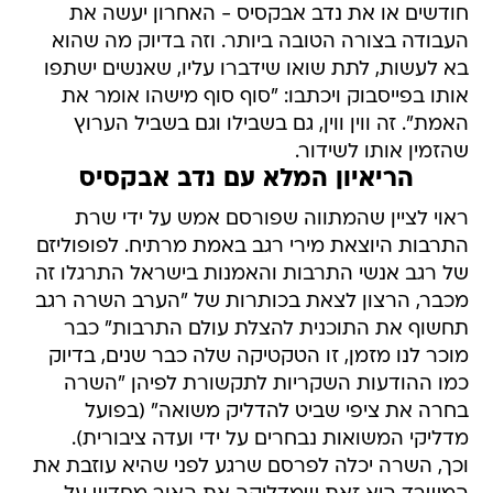
חודשים או את נדב אבקסיס - האחרון יעשה את
העבודה בצורה הטובה ביותר. וזה בדיוק מה שהוא
בא לעשות, לתת שואו שידברו עליו, שאנשים ישתפו
אותו בפייסבוק ויכתבו: "סוף סוף מישהו אומר את
האמת". זה ווין ווין, גם בשבילו וגם בשביל הערוץ
שהזמין אותו לשידור.
הריאיון המלא עם נדב אבקסיס
ראוי לציין שהמתווה שפורסם אמש על ידי שרת
התרבות היוצאת מירי רגב באמת מרתיח. לפופוליזם
של רגב אנשי התרבות והאמנות בישראל התרגלו זה
מכבר, הרצון לצאת בכותרות של "הערב השרה רגב
תחשוף את התוכנית להצלת עולם התרבות" כבר
מוכר לנו מזמן, זו הטקטיקה שלה כבר שנים, בדיוק
כמו ההודעות השקריות לתקשורת לפיהן "השרה
בחרה את ציפי שביט להדליק משואה" (בפועל
מדליקי המשואות נבחרים על ידי ועדה ציבורית).
וכך, השרה יכלה לפרסם שרגע לפני שהיא עוזבת את