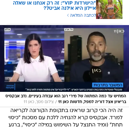
"הישרדות VIP": זה רק אנחנו או שאלה
איילון היא אילנה אביטל?
לכתבה המלאה
המחיש עד כמה המתווה של מירי רגב הוא עבודה בעיניים. נדב אבקסיס
/
בריאיון אצל דוריה למפל, חדשות כאן 11
צילום מסך, כאן 11
זה היה הכי קרוב שראינו בתקופת הקורונה לקריאה
למרד. אבקסיס קרא להנחיה ללכת עם מסכות "כיסוי
תחת" (ומיד התנצל על השימוש במילה "כיסוי", ברגע