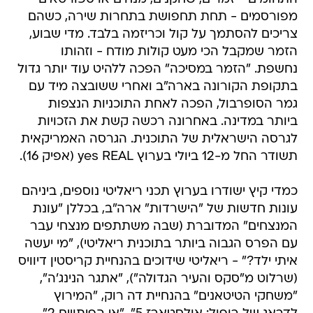
מפורסמים - תחת תחפושת בתחרות שירה, כשהם
צריכים להסתמך על קול וכריזמה בלבד. מדי שבוע,
הזמר שמקבל הכי מעט קולות מודח - וזהותו
נחשפת. "הזמר במסיכה" הפכה ללהיט עוד יותר גדול
בתקופת הקורונה בארה"ב ואחרי ששובצה מיד עם
גמר הסופרבול, הפכה לאחת התוכניות הנצפות
ביותר במדינה. באחרונה רכשה קשת את הזכויות
לגרסה הישראלית של התוכנית. הגרסה האמריקאית
תשודר החל מ-12 ביולי בערוץ yes REAL (אפיק 16).
כמדי קיץ ישודרו בערוץ תכני ריאליטי נוספים, ביניהם
עונות חדשות של "הישרדות" ארה"ב, בכללן "עונת
המנצחים" המדוברת (שבה משתתפים מנצחי עבר
עם הפרס הגבוה ביותר בתוכנית ריאליטי), "מי יעשה
איתי ילד?" - ריאליטי שידוכים בהנחיית קריסטין דיוויס
(שרלוט מ"סקס והעיר הגדולה"), "אתגר הנינג'ה",
"משחקי הטיטאנים" בהנחיית דה רוק, "המירוץ