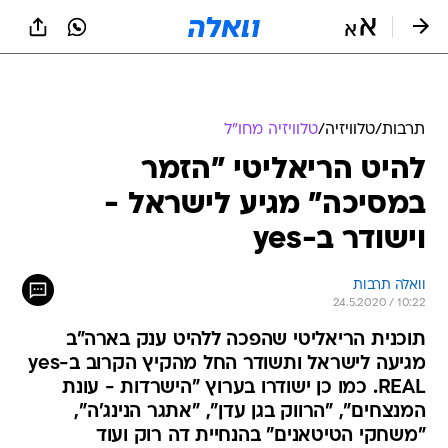
תרבות
/
טלוויזיה
/
טלוויזיה מחו"ל
להיט הריאליטי "הזמר
במסיכה" מגיע לישראל -
וישודר ב-yes
וואלה תרבות
24.5.2020 / 10:22
תוכנית הריאליטי שהפכה ללהיט ענק בארה"ב
מגיעה לישראל ותשודר החל מהקיץ הקרוב ב-yes
REAL. כמו כן ישודרו בערוץ "הישרדות - עונת
המנצחים", "הרווק בגן עדן", "אתגר הנינג'ה",
"משחקי הטיטאנים" בהנחיית דה רוק ועוד