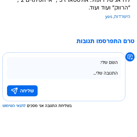
לדראג של רופול: אולסטארז 5", "אי הפיתויים 2",
"הרווק" ועוד ועוד.
הישרדות
yes
טרם התפרסמו תגובות
בשליחת התגובה אני מסכים
לתנאי השימוש