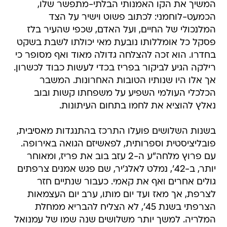
המשיך את הקו האמנותי הבלתי-מתפשר שלו,
הכמעט-לוחמני: לכתוב פשוט וישיר על הצד
המלנכולי של החיים, ועל האדם, שכפי שהעיר בלז
פסקל כל אומללותו נובעת מאי יכולתו לשבת בשקט
בחדרו. הוא זכה להצלחה גדולה מאוד ואף מסופר כי
רילקה הגיע לביקור בפריז בכדי לעשות כבוד לכשרון.
אך אלו היו שנותיו הטובות האחרונות. המשבר
הכלכלי העולמי השפיע על משפחתו קשות ובוב
נאלץ להוציא את לחמו בתחום העיתונות.
בשנות השלושים פועלו התרכז בהתנגדות מאסיבית,
פובליציסטית וספרותית, לפאשיזם הגואה באירופה.
עם פרוץ מלחה"ע ה-2 עזב בוב את פריז, ומאוחר
יותר, ב-42', נמלט לאלג'יר, שם פגש אמנים צרפתים
גולים אחרים ואף את קאמי. כעבור שנתיים חזר
לצרפת, אך מאז ועד יום מותו, ערב יום העצמאות
הצרפתי בשנת 45', לא הצליח להבריא ממחלת
המלריה. למשך יותר משלושים שנה שמו של עמנואל