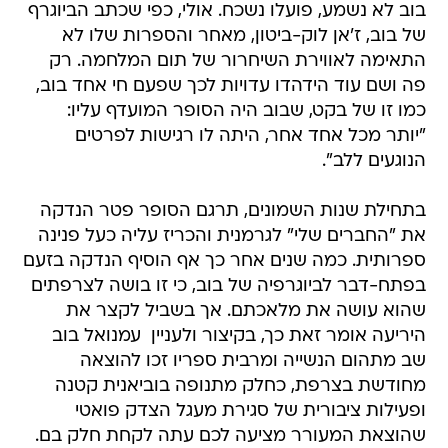
בוב לא נשמע, פועלו נשכח. אולי, כפי שכתב הביוגרף
של בוב, ז'אן לוק-ביטון, מאחר והספרות שלו לא
התאימה לאווירת השיחרור של תום המלחמה. רק
פה ושם עוד הידהדו עדויות לכך שפעם חי אחד בוב,
כמו זו של בקט, שבוב היה הסופר המועדף עליו:
"יותר מכל אחד אחר, היתה לו רגישות לפרטים
הנוגעים ללב".
בתחילת שנות השמונים, תרגם הסופר פטר הנדקה
את "החברים שלי" לגרמנית והכריז עליה כעל פנינה
ספרותית. כמה שנים אחר כך אף הוסיף הנדקה בזעם
בפתח-דבר לביוגרפיה של בוב, כי זו בושה לצרפתים
שהוא עושה את מלאכתם. אך בשביל לקצר את
היריעה אומר זאת כך, בקיצור ולעניין  עמנואל בוב
שב מתהום הנשייה ומרבית ספריו זכו להוצאה
מחודשת בצרפת, כחלק מתנופה בוביאנית קטנה
ופעילות ציבורית של סגירת מעגל הצדק פואטי
שהוצאת המעורר מציעה לכם עתה לקחת חלק בם.