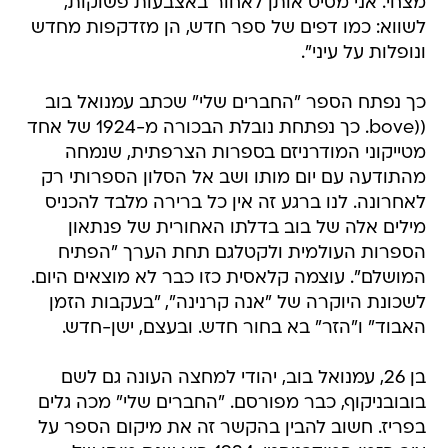
מצחי. אני מסיט אותן לאחור באצבעות פשוקות,
לשווא: כמו דפים של ספר חדש, הן מזדקפות מחדש
ונופלות על עיני".
כך נפתח הספר "החברים שלי" שכתב עמנואל בוב
((bove. כך נפתחת נובלת הבכורה מ-1924 של אחד
מטייקוני המודרניזם בספרות הצרפתית, שנמחה
מהתודעה עם יום מותו ושב אל הסלון הספרותי רק
לאחרונה. לנו ברגע זה אין כל ברירה מלבד להכניס
מילים אלה של בוב בדלתו האחורית של פנתאון
הספרות העולמית ולקטלגם תחת הערך "הפתיח
המושלם". עוצמה קלאסית כזו כבר לא מוצאים היום.
לשכונת היוקרה של "אנה קרנינה", "בעקבות הזמן
האבוד" ו"הזר" בא בחור חדש. ובעצם, ישן-חדש.
בן 26, עמנואל בוב, יהודי למחצה העונה גם לשם
בובובניקוף, כבר מפורסם. "החברים שלי" מכה גלים
בפריז. חשוב להבין בהקשר זה את מיקום הספר על