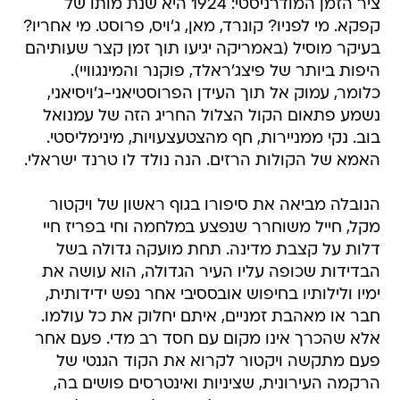
ציר הזמן המודרניסטי: 1924 היא שנת מותו של
קפקא. מי לפניו? קונרד, מאן, ג'ויס, פרוסט. מי אחריו?
בעיקר מוסיל (באמריקה יגיעו תוך זמן קצר שעותיהם
היפות ביותר של פיצג'ראלד, פוקנר והמינגוויי).
כלומר, עמוק אל תוך העידן הפרוסטיאני-ג'ויסיאני,
נשמע פתאום הקול הצלול החריג הזה של עמנואל
בוב. נקי ממניירות, חף מהצטעצעויות, מינימליסטי.
האמא של הקולות הרזים. הנה נולד לו טרנד ישראלי.
הנובלה מביאה את סיפורו בגוף ראשון של ויקטור
מקל, חייל משוחרר שנפצע במלחמה וחי בפריז חיי
דלות על קצבת מדינה. תחת מועקה גדולה בשל
הבדידות שכופה עליו העיר הגדולה, הוא עושה את
ימיו ולילותיו בחיפוש אובססיבי אחר נפש ידידותית,
חבר או מאהבת זמניים, איתם יחלוק את כל עולמו.
אלא שהכרך אינו מקום עם חסד רב מדי. פעם אחר
פעם מתקשה ויקטור לקרוא את הקוד הגנטי של
הרקמה העירונית, שציניות ואינטרסים פושים בה,