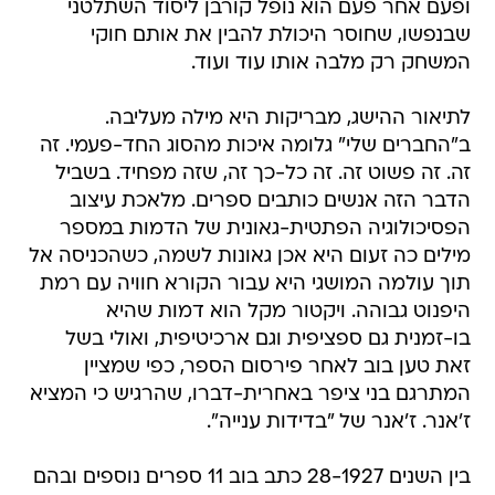
ופעם אחר פעם הוא נופל קורבן ליסוד השתלטני
שבנפשו, שחוסר היכולת להבין את אותם חוקי
המשחק רק מלבה אותו עוד ועוד.
לתיאור ההישג, מבריקות היא מילה מעליבה.
ב"החברים שלי" גלומה איכות מהסוג החד-פעמי. זה
זה. זה פשוט זה. זה כל-כך זה, שזה מפחיד. בשביל
הדבר הזה אנשים כותבים ספרים. מלאכת עיצוב
הפסיכולוגיה הפתטית-גאונית של הדמות במספר
מילים כה זעום היא אכן גאונות לשמה, כשהכניסה אל
תוך עולמה המושגי היא עבור הקורא חוויה עם רמת
היפנוט גבוהה. ויקטור מקל הוא דמות שהיא
בו-זמנית גם ספציפית וגם ארכיטיפית, ואולי בשל
זאת טען בוב לאחר פירסום הספר, כפי שמציין
המתרגם בני ציפר באחרית-דברו, שהרגיש כי המציא
ז'אנר. ז'אנר של "בדידות ענייה".
בין השנים 28-1927 כתב בוב 11 ספרים נוספים ובהם