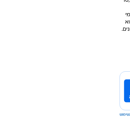
רטי, מאפשר שירותי ניקיון בסך 10,000
י
א
ים.
שימוש