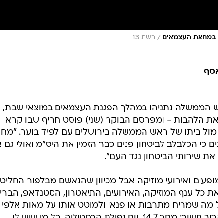
/
רשת 13
אסף
 הממשלה נתניהו במהלך הפגנת העצמאים במוצאי שבת,
את הלהבות - ומפרסם הבוקר (שני) פוסט חריף שבו קרא
ע מחר ב-19:30 להפגנה מול ביתו של ראש הממשלה בירושלים עם לפיד בוער. "מח
 כי הכלבלב לביטחון פנים כבר הזמין את היס"מ ואולי גם 
את שירותי הביטחון נגד העם".
פעים ואירועי מוזיקה אבל מכיוון שהנאשם מבלפור החליט
 כל ענף המוזיקה, האירועים, התיאטרון, הסטנדאפ, הברים
כל מה שמריח מתרבות או פנאי ולמוטט אותו על מאות אלפי
עובדיו, ארשה לעצמי להדהד כאן תאריך חשוב: מחר 14.7. יום נפילת הבסטיליה. כל מי שיש לו