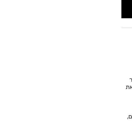
ר
את
,