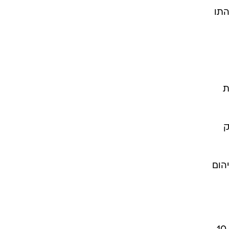
התו
ת
ק
הום