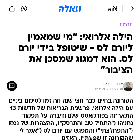
תרבות
הילה אלרואי: "מי שמאמין
ליורם לס - שיטופל בידי יורם
לס. הוא דמגוג שמסכן את
הציבור"
אבנר שביט
12.8.2020 / 21:38
הקורונה בחיינו כבר חצי שנה וזה זמן לסיכום ביניים
עם הילה אלרואי. פרשנית הבריאות של חדשות 13
התארחה בפודקאסט שלנו ודיברה על תפקוד
נתניהו ("התחיל טוב והתרסק"), ההצהרות של גמזו
("התפחלצתי") והמפגש עם יורם לס ("אמר לי
שהקורונה זו שפעת"). האזינו