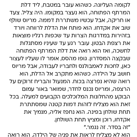
לקומה העליונה. כשהוא עובר במטבח, ליד דלת
המרתף הפתוחה, הוא נעצר במקומו. היה צליל. צעד
או חריקה, אבל עכשיו משתררת דממה. מריוס שולף
שוב את אקדחו. הוא פותח את הדלת לרווחה ויורד
בזהירות במדרגות הצרות עד שכפות רגליו מוצאות
את רצפת הבטון. עובר רגע עד שעיניו מסתגלות
לחשכה, ואז הוא רואה את דלת המרתף הפתוחה
שבקצה המסדרון. גופו מהסס, אומר לו שעליו לעצור
כאן, לחכות לאמבולנס ולחבריו לעבודה, אבל מריוס
חושב על הילדה. כשהוא מתקרב אל הדלת, הוא
רואה שהיא נפרצה בכוח. המנעול והבריח זרוקים על
הרצפה, ומריוס נכנס לחדר, שמואר באור עמום
הבוקע מהחלונות המלוכלכים הקבועים למעלה. בכל
זאת הוא מצליח לזהות דמות קטנה שמסתתרת
תחת שולחן בפינה. הוא נחפז אליה, מנמיך את
אקדחו, רוכן ומציץ תחת השולחן.
"זה בסדר. זה נגמר."
הוא לא מצליח לראות את פניה של הילדה. הוא רואה