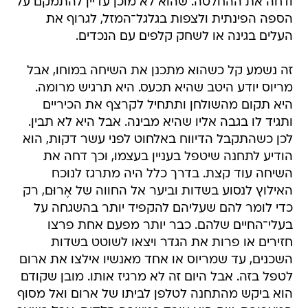
ודחה את ההחלטה. שהוא לא מוכן עדיין להתמקם על
הספה הפינתית ולצפות בגלגל־המזל, לגרוף את
העלים בגינה או לשחק קלפים עם הנכדים.
זה נשמע קל כשהוא מתכנן את השיחה במוחו, אבל
מריוס יודע היטב שהיא תכעס. היא תרגיש מרומה.
היא תקום מהשולחן ותתחיל לקרצף את הכיריים
ותגיד לו בגבה אליו שהיא מבינה. אבל היא לא תבין.
לכן כשהתקבל הדיווח באלחוט לפני עשר דקות, הוא
הודיע לתחנה שיטפל בעניין בעצמו, וכך דחה את
השיחה עוד קצת. בדרך כלל היה מתרגז לנוכח
האילוץ לנסוע בשדות וביער אל החווה של אֶרוּם, רק
כדי לומר להם שעליהם להקפיד יותר בהשגחה על
בעלי־החיים שלהם. כבר יותר מפעם אחת פרצו
חזירים או פרות את הגדר ויצאו לשוטט בשדות
השכנים, עד שמריוס או אחד מאנשיו אילצו את ארום
לטפל בזה. אבל היום זה לא מרגיז אותו. מובן שקודם
הוא ביקש מהתחנה לטלפן לביתו של ארום ואל מסוף