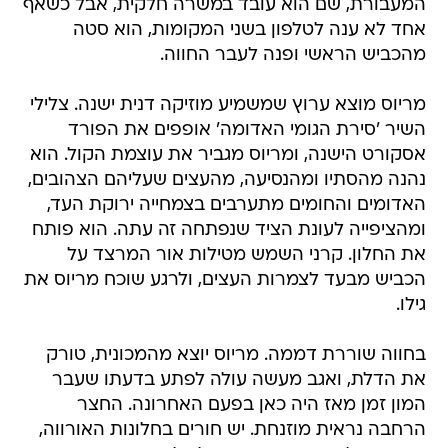
המעבורת, שם הוא עובד במשרה חלקית, אבל כשאף
אחד לא ענה לטלפון בשני המקומות, הוא סטה
מהכביש הראשי ופנה לעבר החווה.
מריוס מוצא ערוץ שמשמיע מוזיקה דנית ישנה. צלילי
השיר 'סירת הגומי האדומה' אופפים את הפורד
אסקורט הישנה, ומריוס מגביר את עוצמת הקול. הוא
נהנה מהסתיו ומהנסיעה, מהעצים שעליהם הצהובים,
האדומים והחומים מתערבים בצמחייה ירוקת העד,
ומהציפייה לעונת הציד שנפתחה זה עתה. הוא פותח
את החלון. קרני השמש מטילות אור המרצד על
הכביש מבעד לצמרות העצים, ולרגע שוכח מריוס את
גילו.
בחווה שוררת דממה. מריוס יוצא מהמכונית, טורק
את הדלת, ואגב מעשה עולה לפתע בדעתו שעבר
המון זמן מאז היה כאן בפעם האחרונה. החצר
הרחבה נראית מוזנחת. יש חורים בחלונות האורווה,