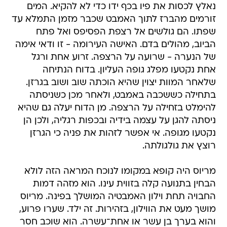
נאלץ לכסות את פיו בכף ידו כדי לא להקיא. המים
זורמים מהברז לתוך האמבט שכבר מזמן התמלא עד
שפתו. הם גולשים אל רצפת הפסיפס ואל פתח
הביוב, מהולים בדם. האישה העירומה - זו ודאי אימה
של הנערה - שרועה על הרצפה. זרוע אחת ורגל
אחת נקטעו מפלג גופה העליון. בדוח הנתיחה
שלאחר המוות יצוין שהיא הוכתה שוב ושוב בגרזן.
בתחילה כששכבה באמבט, ולאחר מכן כשניסתה
להימלט בזחילה על הרצפה. מן הדוח יעלה גם שהיא
ניסתה להגן על עצמה בידיה ובכפות רגליה, ולכן הן
נקטעו מגופה. אי אפשר לזהות את פניה כי הגרזן
רוצץ את גולגולתה.
מריוס היה קופא במקומו לנוכח המראה הזה לולא
הבחין בתנועה קלה בזווית עינו. הוא מזהה דמות
החבויה תחת וילון האמבטיה המושלך בפינה. מריוס
מושך מעט את הווילון, בזהירות. זה ילד. שערו פרוע,
והוא בערך בן עשר או אחת־עשרה. הוא שוכב חסר