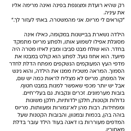
רק שהיא רועדת ומצונפת בפינה ואינה מרימה אליו
את עיניה.
"קוראים לי מריוס. אני מהמשטרה. באתי לעזור לך."
הילדה נשארת בביישנות במקומה, כאילו אינה
מסוגלת אפילו לשמוע אותו, ולפתע מריוס מתמקד
בחדר. הוא שולח מבט סביבו ומבין לאיזו מטרה היה
מיועד. הוא אחוז גועל. לפתע הוא קולט במבטו את
מדפי העץ המעוקמים הנשקפים מפתח הדלת לחדר
הסמוך. המראה משכיח ממנו את הילדה, והוא ניגש
אל המפתן. מריוס לא מצליח לראות כמה יש שם,
אבל יש יותר מכפי שאפשר למנות במבט חטוף.
בובות מערמונים. זכרים ונקבות. גם בעלי־חיים.
גדולות וקטנות, חלקן ילדותיות, חלקן משונות
ומפחידות. רבות מהן לא־גמורות ומעוותות. מריוס
בוהה בהן, בכמות ובמגוון, והבובות הקטנות שעל
המדפים מעוררות בו דאגה בעוד הילד עובר בדלת
מאחוריו.