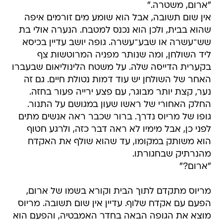
"ארום, משטרה."
אין שום תשובה, אבל הוא שומע מים זורמים איפה
שהוא בבית, ולכן הוא נכנס למטבח. הנערה אולי בת
שש־עשרה או שבע־עשרה. גופה יושב עדיין בכיסא
ליד השולחן, ומה שנותר מפניה המרוטשות צף
בקערית הדייסה שלה. על משטח הלינוליאום שבעברו
האחר של השולחן יש עוד דמות נטולת חיים. גם זה
נער, קצת יותר מבוגר, עם פצע ירייה פעור בחזה.
החלק האחורי של ראשו שעון במגושם על התנור.
גופו של מריוס נדרך. ברור שכבר ראה אנשים מתים
לפני כן, אבל מימיו לא ראה דבר כזה, ולרגע חטוף
הוא משותק במקומו, עד שהוא שולף את האקדח
מהנרתיק שבחגורתו.
"ארום?"
מריוס מתקדם לתוך הבית וקורא בשמו של ארום,
הפעם עם אקדח שלוף. עדיין אין שום תשובה. מריוס
מוצא את הגופה הבאה בחדר האמבטיה, והפעם הוא