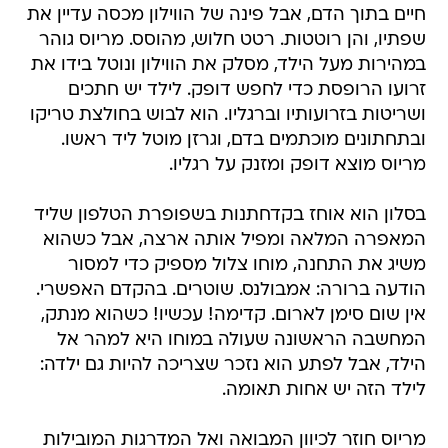
חיים בתוך הדם, אבל פינה של הווילון מכסה עדיין את
שפתיו, והן רוטטות. רטט חלוש, מהוסס. מריוס גוהר
במהירות מעל הילד, מסלק את הווילון ונוטל בידו את
זרועו הרופסת כדי לחפש דופק. לילד יש חתכים
ושריטות בזרועותיו וברגליו. הוא לבוש בחולצת טריקו
ובתחתונים מוכתמים בדם, וגרזן מוטל ליד ראשו.
מריוס מוצא דופק ומזנק על רגליו.
בסלון הוא אוחז בקדחתנות בשפופרת הטלפון שליד
המאפרה המלאה ומפיל אותה ארצה, אבל כשהוא
משיג את התחנה, מוחו צלול מספיק כדי למסור
הודעה ברורה: אמבולנס. שוטרים. בהקדם האפשרי.
אין שום סימן לארום. קדימה! עכשיו! כשהוא מנתק,
המחשבה הראשונה שעולה במוחו היא למהר אל
הילד, אבל לפתע הוא נזכר שצריכה להיות גם ילדה:
לילד הזה יש אחות תאומה.
מריוס חוזר לכיוון המבואה ואל המדרגות המובילות