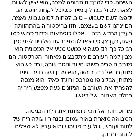
השיחה. כדי להקדים תרופה למכה, הוא יציע לאשתו
לצאת לטיול בברלין. מייד כשיוכל לקחת חופש הם
יקפצו לשם לשבוע - טוב, לפחות לסופשבוע, נאמר.
הם ינהגו לשם בעצמם, יחזו בהיסטוריה בהתהוותה -
בעידן החדש הזה - יאכלו כופתאות וכרוב כבוש כמו
פעם, בהַרְצן, כשיצאו לקמפינג עם הילדים לפני זמן
רב כל כך. רק כשהוא כמעט מגיע אל המכונית הוא
מבין למה העורבים מתקבצים מאחורי הטרקטור. הם
מנתרים סביב משהו חיוור וחסר צורה, ורק כשהוא
מתקרב אל הדבר הזה, הוא מבין שזה חזיר. עיניו
מתות, אבל גופו מפרכס ורועד כאילו הוא מנסה
להפחיד את העורבים, הניזונים כעת מפצע הירייה
בחלק האחורי של ראשו.
מריוס חוזר אל הבית ופותח את דלת הכניסה.
המבואה מוארת באור עמום, ובנחיריו עולה ריח של
לחות ועובש, ושל עוד משהו שהוא עדיין לא מצליח
לזהות בדיוק.