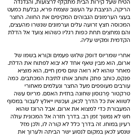
הטיח שעל קירות הבית מתקלף לרצועות, והנדנדה
הריקה, הניצבת על העשב שצמח פרא, נבלעת כמעט
בעצי הערמונים הגבוהים המקיפים את החווה. החצר
המכוסה חצץ זרועה עלים וערמונים שנשרו מהעצים,
והם נמחצים תחת כפות רגליו כשהוא צועד אל הדלת
הקדמית ומקיש עליה.
אחרי שמריוס דופק שלוש פעמים וקורא בשמו של
ארום, הוא מבין שאף אחד לא יבוא לפתוח את הדלת.
מאחר שהוא לא רואה שום סימן חיים, הוא מוציא
פנקס, כותב פתק ותוחב אותו לתיבת המכתבים. כמה
עורבים מעופפים מעל החצר ונעלמים מאחורי
טרקטור פֶרגוסון שחונה בחזית האסם. מריוס עשה
לשווא את כל הדרך לכאן, ועכשיו ייאלץ לעבור במסוף
המעבורת כדי למצוא את ארום. אבל הרוגז שהוא
חש לא נמשך זמן רב. בדרך חזרה אל המכונית עולה
רעיון במוחו. זה בדרך כלל לא קורה לו, ולכן מזל
שנסע לכאן במקום לנסוע ישר הביתה ולערוך את