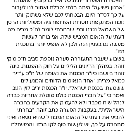
"האמירה השערורייתית של אייל ברקוביץ' שאנחנו
"ארגון פשיעה" היתה בלתי נסבלת ואסור לנו לעבור
על כך לסדר היום. הבטחתי לכם שלא נשתוק יותר
נוכח המתקפות חסרות הפרופורציה ומשולחות הרסן
של השמאל נגדנו וכפי שבחרתי לומר לח"כ מריח מה
דעתי על הנאום המביש שלה, אני בוחר לעשות
מעשה גם בעניין הזה ולכן לא אופיע יותר בתוכנית
הזו".
בשבוע שעבר התעוררה סערה נוספת סביב ח"כ מיקי
זוהר. במהלך הדיונים הליליים על חוק ההפגנות, כינה
זוהר ביושבו כיו"ר הכנסת את נאומה של ח"כ ע'דיר
כמאל מריח: "אחד הנאומים הדוחים והמגעילים
ששמעתי בכנסת ישראל". יו"ר הכנסת יריב לוין הגיב
ואמר כי "על חברי הכנסת כולם מוטלת אחריות כבדה
לנהל שיח מכבד ולא להעמיק את הקרעים בחברה
הישראלית". בעקבות הסערה כתב זוהר: "בחרתי
להביע את דעתי על הנאום המבחיל שהיא נשאה ואיני
מתחרט על כך, יש לעשות סוף לקו הבזוי והמשתלח