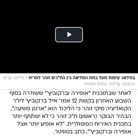
/
בווידאו: עימות מעל במת המליאה בין הח"כים זוהר למריח
צילום: ערוץ
הכנסת, עריכה: עמית שמחה
לאחר שבתוכנית "אופירה וברקוביץ'" ששודרה בסוף
השבוע האחרון בקשת 12 אמר אייל ברקוביץ' ליו"ר
הקואליציה מיקי זוהר כי הליכוד הוא "ארגון פשיעה",
הבהיר הבוקר (ראשון) ח"כ זוהר כי לא ישתתף יותר
בתכנית האירוח הפופולרית. "לא אופיע יותר אצל
אופירה וברקוביץ'", כתב בטוויטר.