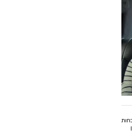
תם
סים