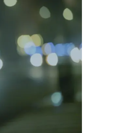
שופע ניואנסים אנושיים דקים ומעור
טרח לבקש מהמלצר להביא לה עוגת י
ממנו מתנה פונקציונלית לגמרי ונטו
אירוניה והומור שחור. למשל, כשאבי
הנונשלנטיות, ולא מבין מה פסול בכך.