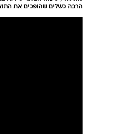
"אבודים בטוק
חביב
אבנר שביט
25.10.2020 / 22:00
Rocks", שעלה אצלנו ישירו
הרבה כשלים שהופכים את התו