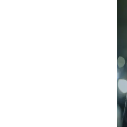
קופולה, מצידה, מפגינה כאן תכונות שאפיינו את עבודתה גם בסרטיה הקודמים. "On The Rocks"
א
בלת
יא