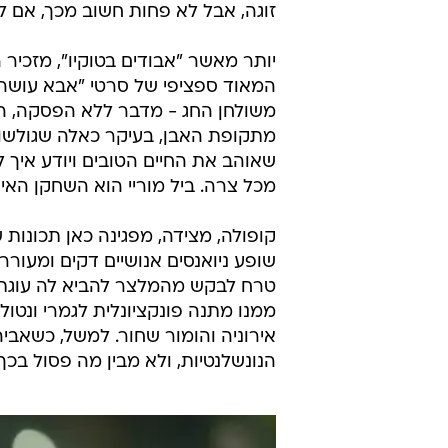
לראשונה, סרט של סופיה קופולה לא עולה אצלנו בקולנו
האב הרכושני והקנאי נהנה לטפח את
לאי-הנאמנות. ההרפתקה הזו מאפשרת 
זוגה, אבל לא פחות חשוב מכך, אם לא 
יותר מאשר "אבודים בטוקיו", מזכיר 
המאוד ספציפי של סרטי "אבא עושה 
משולחן החג - מדבר ללא הפסקה, ה
מתקופת האבן, בעיקר כאלה שגולשות
שאוהב את החיים הטובים ויודע איך ל
מכל צרה. ביל מוריי הוא השחקן האיד