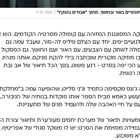
/
פיים באור ובחושך. מתוך "אבודים בטוקיו"
אפל טי וי
On " את האסתטיקה המסוגננת המזוהה עם קופולה מסרטיה הקודמים. הוא 
לנועיים יפים. יחד עם הצלם פיליפ לה-סור, שעבד עמה גם
פולה לשחק עם הצבעים, עם האור ועם החושך. גם הפסקול
ו מוזיקה מקורית שנכתבה בידי להקת פניקס, אותה מנהיג ב
 הכי יפה בסרט - רגע פשוט, בסך הכל תיאור של אב ובת