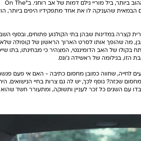
, .
 סופיה קופולה אוהבת לעסוק בדמויות אב. ב"אבודים בטוקי
מ-2003, עד היום סרטה המוכר והאהוב ביותר, ביל מוריי גילם דמות של אב רוחני. ב"On The
 עם הבמאית שהעניקה לו את אחד מתפקידיו היפים ביותר, הו
הפצה מסחרית קצרה במדינות שבהן בתי הקולנוע פתוחים, ובסוף השב
ובן, מה שהופך אותו לסרט הארוך הראשון של קופולה שלא
ח בקולו של האב הדומיננטי, המצהיר כי מבחינתו, בתו שיי
ת הזו, בגילומה של ראשידה ג'ונס.