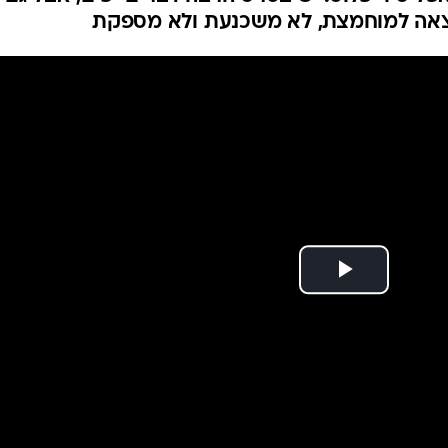
יו", אבל זה סתם סרט
סופיה קופולה חוזרת לשתף פעולה עם ביל מוריי ולעסוק בדמויות אב ב"On The
ת באפל טיוי פלוס. יש בסרט הרבה דברים יפים, אבל גם
צאה למוחמצת, לא משכנעת ולא מספקת