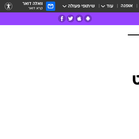
וואלה דואר
אופנה
עוד
שיתופי פעולה
קרא דואר
רים
פרות