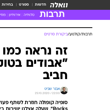
חדשות
ספורט
בחירות
תרבות
טלוויזיה
אירוויזיון
מוזי
חדשות הטלוויזיה
חדשו
ביקורת טלוויזיה
מוזי
צפייה ישירה
מוזי
טלוויזיה ישראלית
קשוב
טלוויזיה מחו"ל
קורד
סדרות מומלצות
קליפי
האח הגדול
הופע
תרבות
/
קולנוע
/
ביקורת סרטים
זה נראה כמו