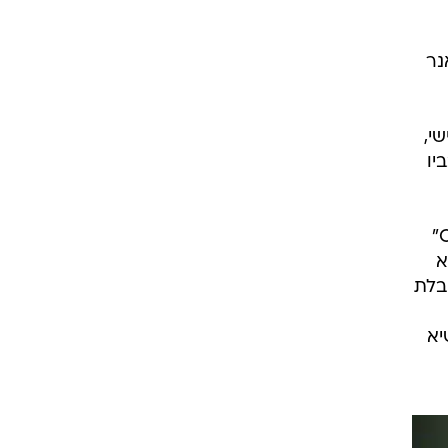
כחות
נר
י,
יו