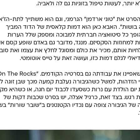
/
ע. מתוך "On The Rocks"
אפל טי וי
 הספק הזה, וגורר עמו את בתו למסע בלשי כדי למצוא הו
לה לעבור שני מסעות פנימיים: ללבן את העניינים מול בן
יותר, לעשות טיפול בזוגיות גם לה ולאביה.
הסרט את "טוני ארדמן" הגרמני, וגם הוא משתייך לתת-הז'א
בושות". האבא כאן הוא דמות קלאסית של הדוד המביך
ופך כל סיטואציה חברתית למבוכה ומספק שלל הערות
 למחוזות הסקסיזם. מנגד, מדובר גם באדם שופע קסם איש
חיות אותם, מכיר את כולם ומסוגל לחלץ את עצמו ואת סובב
יאלי לגלם דמות כזו, ועושה זאת על טייס אוטומטי.