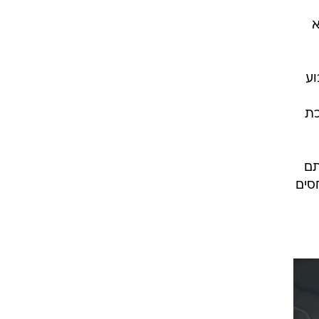
ו"
א
וע
כת