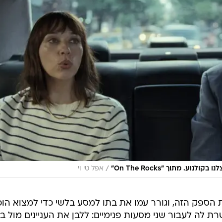
ם לחייה, שחווה כמובן מחסום כתיבה - האם אי פעם פגש
חסום שכזה? נוסף לכך, יש לה גם צרות בחיי הנישואים. היח
 איבדו עם השנים כל זכר לעניין ותשוקה, ומתעורר חשד שהוא