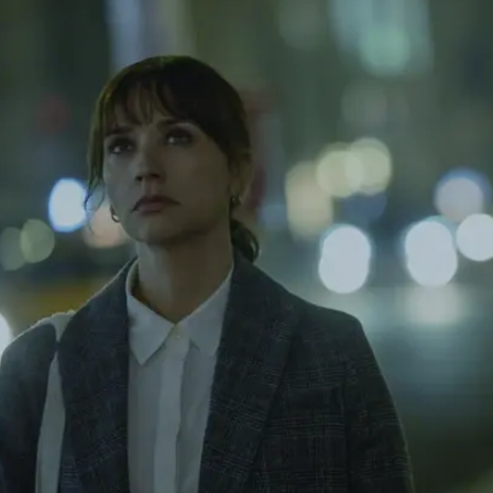
רי הזדהות, למשל כשהגיבורה נעלבת קמעה מכך שבן זוגה ל
ום הולדת עם נרות כשסעדו לכבוד יום חגה, או כשהיא מק
לת רגש. בצד זאת, כרגיל אצלה, יש בסרט שכבות דקות של
ה של הגיבורה צופה עם נכדיו הקטנטנים ב"שובר שורות" בש